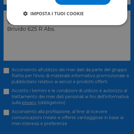
IMPOSTA I TUOI COOKIE
Richiesta
Acconsento all’utilizzo dei miei dati da parte del gruppo
Rattix per l’invio di materiale informativo promozionale e
pubblicitario relativo ai servizi e prodotti offerti
Accetto i termini e le condizioni di utilizzo e autorizzo al
trattamento dei miei dati personali ai fini dell’informativa
sulla
privacy
(obbligatorio)
Acconsento alla profilazione, al fine di ricevere
comunicazioni mirate e offerte vantaggiose in base ai
miei interessi e preferenze