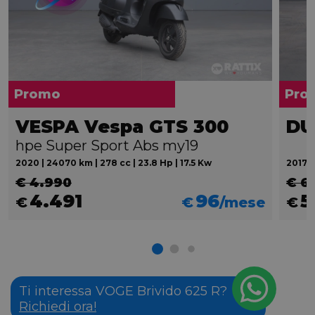
Promo
Pro
VESPA Vespa GTS 300
hpe Super Sport Abs my19
2020 | 24070 km | 278 cc | 23.8 Hp | 17.5 Kw
2017 |
€ 4.990
€ 6
4.491
96
5
€
€
/mese
€
Ti interessa VOGE Brivido 625 R?
Richiedi ora!