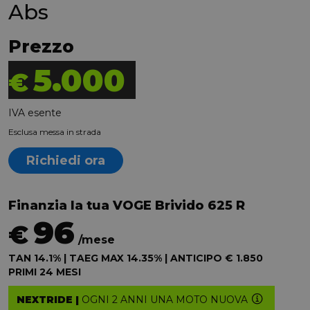
Abs
Prezzo
5.000
€
IVA esente
Esclusa messa in strada
Richiedi ora
Finanzia la tua VOGE Brivido 625 R
96
€
/mese
TAN 14.1% | TAEG MAX 14.35% | ANTICIPO € 1.850
PRIMI 24 MESI
NEXTRIDE |
OGNI 2 ANNI UNA MOTO NUOVA