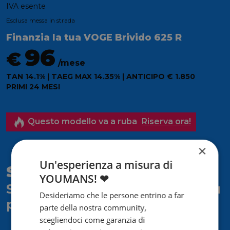
IVA esente
Esclusa messa in strada
Finanzia la tua VOGE Brivido 625 R
96
€
/mese
TAN 14.1% | TAEG MAX 14.35% | ANTICIPO € 1.850
PRIMI 24 MESI
Questo modello va a ruba
Riserva ora!
×
Un'esperienza a misura di
Sei interessato?
YOUMANS! ❤
Scrivici e ti risponderemo al più
Desideriamo che le persone entrino a far
presto!
parte della nostra community,
scegliendoci come garanzia di