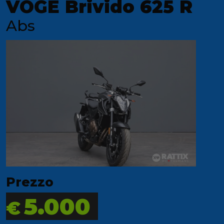
VOGE Brivido 625 R
Abs
Prezzo
5.000
€