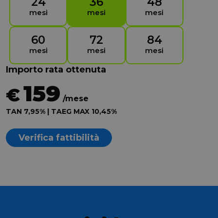
24
36
48
mesi
mesi
mesi
60
72
84
mesi
mesi
mesi
Importo rata ottenuta
159
€
/mese
TAN 7,95% | TAEG MAX 10,45%
Verifica fattibilità