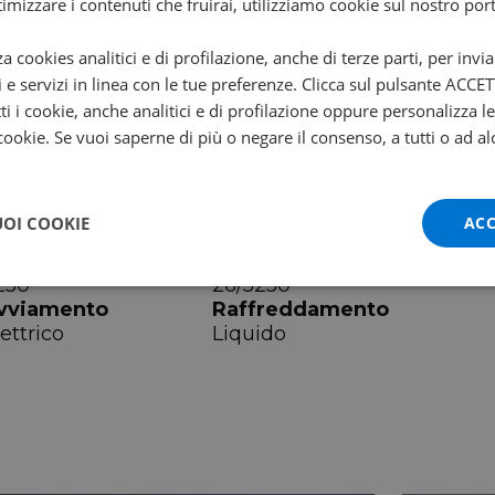
ttimizzare i contenuti che fruirai, utilizziamo cookie sul nostro port
arghezza
Altezza sella
za cookies analitici e di profilazione, anche di terze parti, per invi
7 cm
79 cm
i e servizi in linea con le tue preferenze. Clicca sul pulsante ACC
ti i cookie, anche analitici e di profilazione oppure personalizza l
 cookie. Se vuoi saperne di più o negare il consenso, a tutti o ad al
UOI COOKIE
ACC
egime
Coppia max
250
26/5250
vviamento
Raffreddamento
ettrico
Liquido