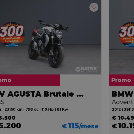
omo
Promo
MV AGUSTA Brutale 800
BMW 
AS
Advent
 | 23150 km | 798 cc | 110 Hp | 81 Kw
2012 | 39113
6.500
€ 10.4
6.200
115
10.
€
/mese
€