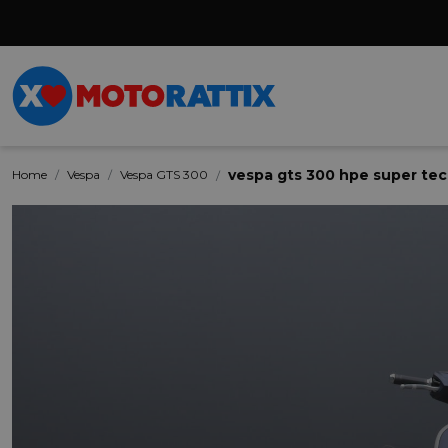
vespa gts 300 hpe super tec
Home
Vespa
Vespa GTS 300