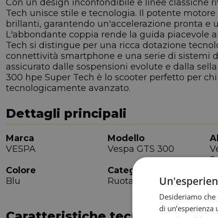
Con un design inconfondibile e linee classiche 
Tech unisce stile e tecnologia. Il potente motor
brillanti, garantendo un'accelerazione pronta e u
L'abbondante coppia rende la guida piacevole anc
Tech si distingue per una ricca dotazione tecnolo
connettività smartphone e una serie di sistemi di
assicurato dalle sospensioni evolute e dalla sella
300 hpe Super Tech è lo scooter perfetto per chi
tecnologicamente avanzato.
Dettagli principali
Marca
Modello
A
VESPA
Vespa GTS 300
V
S
Colore
Categoria
C
Un'esperie
Blu
Ruota Bassa
2
Desideriamo che l
di un’esperienza u
Caratteristiche tecniche