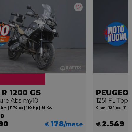
R 1200 GS
PEUGEOT
ure Abs my10
125i FL Top 
 km | 1170 cc | 110 Hp | 81 Kw
0 km | 124 cc | 11.4
90
190
178
2.549
€
/mese
€