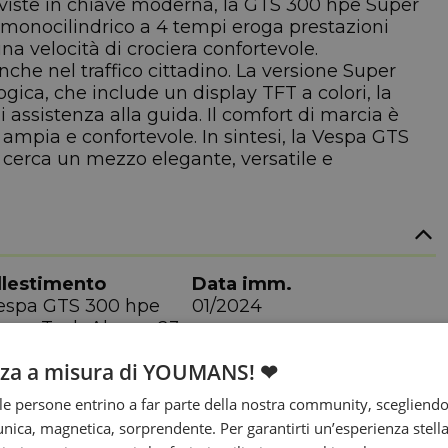
riviste in chiave moderna, la GTS 300 hpe Super
e monocilindrico a 4 tempi eroga prestazioni
na velocità di crociera confortevole.
he nel traffico cittadino. La versione Super
gica, che include un display TFT a colori, la
 assistenza alla guida. Il comfort di marcia è
 ampia e confortevole. In sintesi, la Vespa GTS
 cerca un mezzo elegante, versatile e
llestimento
Data imm.
espa GTS 300 hpe
01/2024
uper Tech Abs my23
avalli motore
nza a misura di YOUMANS! ❤
3,8 cv
e persone entrino a far parte della nostra community, scegliend
nica, magnetica, sorprendente. Per garantirti un’esperienza stella