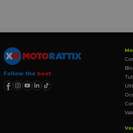
Mo
Con
Bl
Follow the
beat
Tut
Ult
Occ
Co
Val
Ve