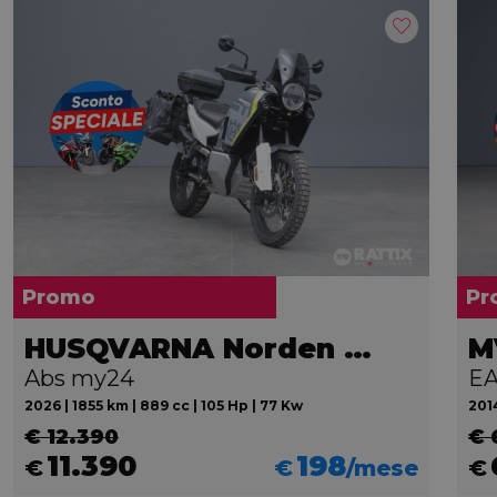
Promo
Pr
HUSQVARNA Norden 901
Abs my24
E
2026 | 1855 km | 889 cc | 105 Hp | 77 Kw
2014
€ 12.390
€ 
11.390
198
€
€
/mese
€