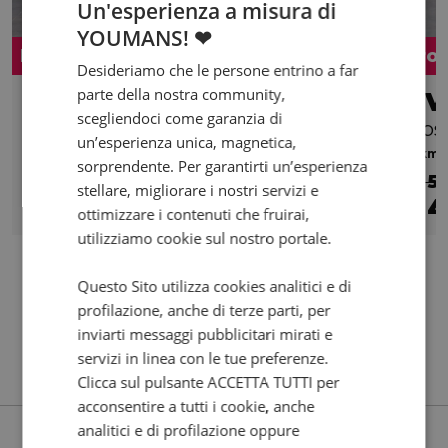
Un'esperienza a misura di
YOUMANS! ❤
Promo
Pro
Desideriamo che le persone entrino a far
parte della nostra community,
DUCATI Multistrada 1260
TV
scegliendoci come garanzia di
S Red
Abs
un’esperienza unica, magnetica,
2019 | 66002 km | 1262 cc | 158 Hp | 116.2 Kw
0 km |
sorprendente. Per garantirti un’esperienza
€ 11.400
€ 5
stellare, migliorare i nostri servizi e
10.400
182
4
€
€
/mese
€
ottimizzare i contenuti che fruirai,
utilizziamo cookie sul nostro portale.
Questo Sito utilizza cookies analitici e di
profilazione, anche di terze parti, per
inviarti messaggi pubblicitari mirati e
servizi in linea con le tue preferenze.
Clicca sul pulsante ACCETTA TUTTI per
acconsentire a tutti i cookie, anche
analitici e di profilazione oppure