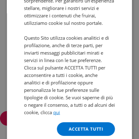
sorprendente. Per garantirti un’esperienza
Ti aiuta Francesco!
stellare, migliorare i nostri servizi e
ottimizzare i contenuti che fruirai,
Contattalo subito!
utilizziamo cookie sul nostro portale.
Questo Sito utilizza cookies analitici e di
profilazione, anche di terze parti, per
inviarti messaggi pubblicitari mirati e
servizi in linea con le tue preferenze.
Clicca sul pulsante ACCETTA TUTTI per
acconsentire a tutti i cookie, anche
analitici e di profilazione oppure
personalizza le tue preferenze sulle
tipologie di cookie. Se vuoi saperne di più
o negare il consenso, a tutti o ad alcuni dei
cookie, clicca
qui
Filtra e ordina
ACCETTA TUTTI