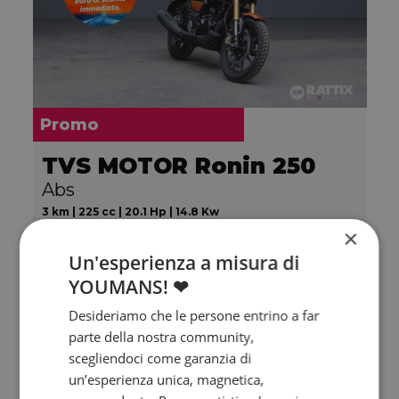
Promo
TVS MOTOR Ronin 250
Abs
3 km | 225 cc | 20.1 Hp | 14.8 Kw
×
€ 3.800
3.500
71
Un'esperienza a misura di
€
€
/mese
YOUMANS! ❤
Desideriamo che le persone entrino a far
parte della nostra community,
Non sai quale
scegliendoci come garanzia di
scegliere?
un’esperienza unica, magnetica,