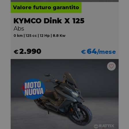
Valore futuro garantito
KYMCO Dink X 125
Abs
0 km | 125 cc | 12 Hp | 8.8 Kw
2.990
64
€
€
/mese