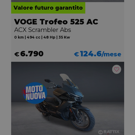
Valore futuro garantito
VOGE Trofeo 525 AC
ACX Scrambler Abs
0 km | 494 cc | 48 Hp | 35 Kw
6.790
124.6
€
€
/mese