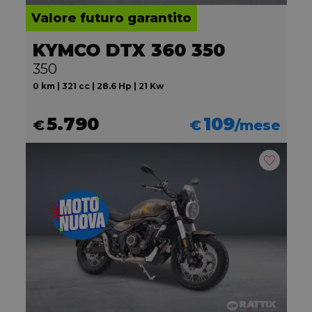
Valore futuro garantito
KYMCO DTX 360 350
350
0 km | 321 cc | 28.6 Hp | 21 Kw
5.790
109
€
€
/mese