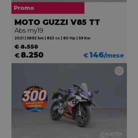
Promo
MOTO GUZZI V85 TT
Abs my19
2021 | 5892 km | 853 cc | 80 Hp | 59 Kw
€ 8.550
8.250
146
€
€
/mese