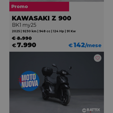
Promo
KAWASAKI Z 900
BK1 my25
2025 | 9230 km | 948 cc | 124 Hp | 91 Kw
€ 8.990
7.990
142
€
€
/mese