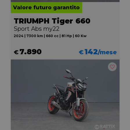
Valore futuro garantito
TRIUMPH Tiger 660
Sport Abs my22
2024 | 7300 km | 660 cc | 81 Hp | 60 Kw
7.890
142
€
€
/mese