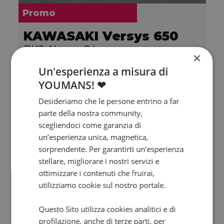
Promo
KAWASAKI Versys 650
BK2 Abs my24
×
2024 | 5000 km | 649 cc | 67 Hp | 49 Kw
Un'esperienza a misura di
YOUMANS! ❤
5.950
111
€
€
/mese
Desideriamo che le persone entrino a far
parte della nostra community,
scegliendoci come garanzia di
un’esperienza unica, magnetica,
sorprendente. Per garantirti un’esperienza
stellare, migliorare i nostri servizi e
ottimizzare i contenuti che fruirai,
utilizziamo cookie sul nostro portale.
Questo Sito utilizza cookies analitici e di
profilazione, anche di terze parti, per