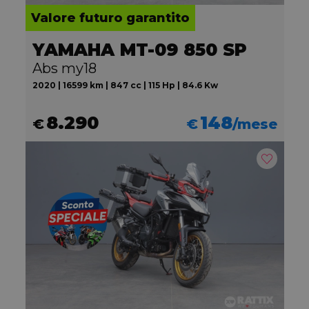
Valore futuro garantito
YAMAHA MT-09 850 SP
Abs my18
2020 | 16599 km | 847 cc | 115 Hp | 84.6 Kw
8.290
148
€
€
/mese