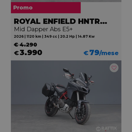
Promo
ROYAL ENFIELD HNTR 350
Mid Dapper Abs E5+
2026 | 1120 km | 349 cc | 20.2 Hp | 14.87 Kw
€ 4.290
3.990
79
€
€
/mese