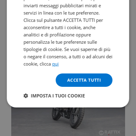
inviarti messaggi pubblicitari mirati e
Valore futuro garantito
servizi in linea con le tue preferenze.
Clicca sul pulsante ACCETTA TUTTI per
MORBIDELLI T 352 X
acconsentire a tutti i cookie, anche
Abs
analitici e di profilazione oppure
0 km | 349 cc | 41.5 Hp | 30.5 Kw
personalizza le tue preferenze sulle
tipologie di cookie. Se vuoi saperne di più
4.790
94
€
€
/mese
o negare il consenso, a tutti o ad alcuni dei
cookie, clicca
qui
ACCETTA TUTTI
IMPOSTA I TUOI COOKIE