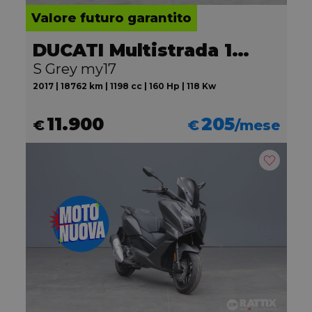
Valore futuro garantito
DUCATI Multistrada 1200
S Grey my17
2017 | 18762 km | 1198 cc | 160 Hp | 118 Kw
11.900
205
€
€
/mese