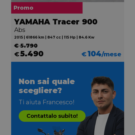
Promo
YAMAHA Tracer 900
Abs
2015 | 61866 km | 847 cc | 115 Hp | 84.6 Kw
€ 5.790
5.490
104
€
€
/mese
Non sai quale
scegliere?
Ti aiuta Francesco!
Contattalo subito!