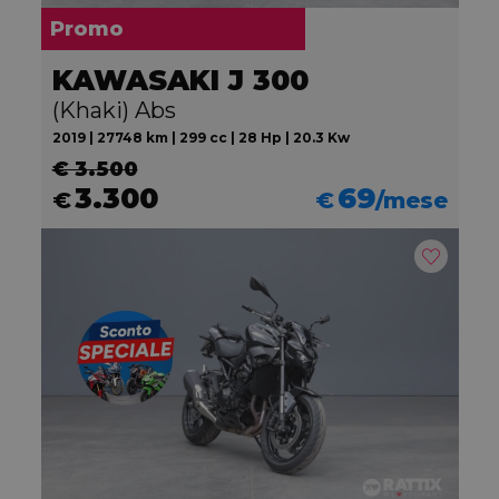
Promo
KAWASAKI J 300
(Khaki) Abs
2019 | 27748 km | 299 cc | 28 Hp | 20.3 Kw
€ 3.500
3.300
69
€
€
/mese