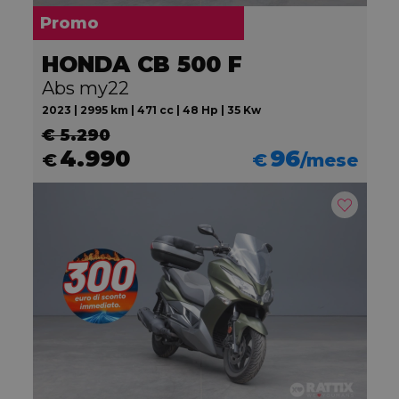
Promo
HONDA CB 500 F
Abs my22
2023 | 2995 km | 471 cc | 48 Hp | 35 Kw
€ 5.290
4.990
96
€
€
/mese