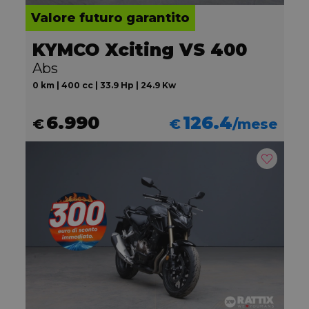
Valore futuro garantito
KYMCO Xciting VS 400
Abs
0 km | 400 cc | 33.9 Hp | 24.9 Kw
6.990
126.4
€
€
/mese