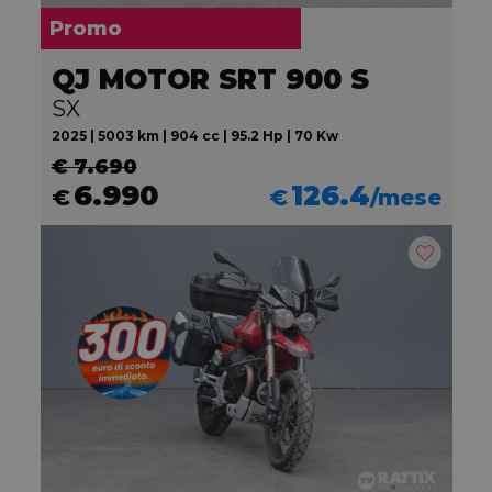
Promo
QJ MOTOR SRT 900 S
SX
2025 | 5003 km | 904 cc | 95.2 Hp | 70 Kw
€ 7.690
6.990
126.4
€
€
/mese