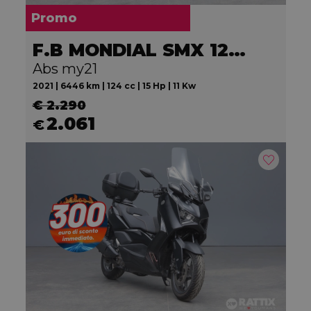
Promo
F.B MONDIAL SMX 125 Motard
Abs my21
2021 | 6446 km | 124 cc | 15 Hp | 11 Kw
€ 2.290
2.061
€