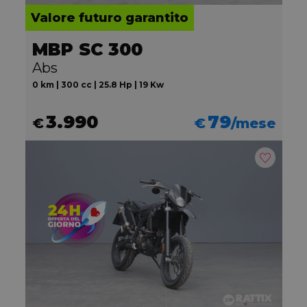
Valore futuro garantito
MBP SC 300
Abs
0 km | 300 cc | 25.8 Hp | 19 Kw
3.990
79
€
€
/mese