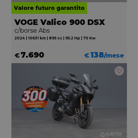
Valore futuro garantito
VOGE Valico 900 DSX
c/borse Abs
2024 | 10631 km | 895 cc | 95.2 Hp | 70 Kw
7.690
138
€
€
/mese