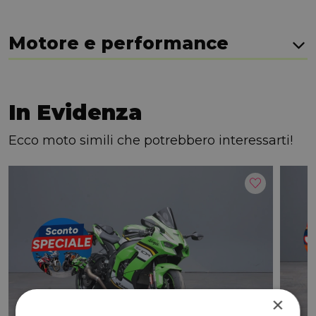
Motore e performance
In Evidenza
Ecco moto simili che potrebbero interessarti!
×