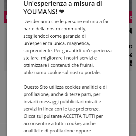
Un'esperienza a misura di
YOUMANS! ❤
Promo
Pro
Desideriamo che le persone entrino a far
parte della nostra community,
KAWASAKI Ninja ZX-10R
scegliendoci come garanzia di
Performance Abs
un’esperienza unica, magnetica,
2025 | 1660 km | 998 cc | 203 Hp | 149.3 Kw
2017 |
sorprendente. Per garantirti un’esperienza
€ 18.990
€ 6
stellare, migliorare i nostri servizi e
17.990
295
5
€
€
/mese
€
ottimizzare i contenuti che fruirai,
utilizziamo cookie sul nostro portale.
Questo Sito utilizza cookies analitici e di
profilazione, anche di terze parti, per
inviarti messaggi pubblicitari mirati e
servizi in linea con le tue preferenze.
Clicca sul pulsante ACCETTA TUTTI per
acconsentire a tutti i cookie, anche
analitici e di profilazione oppure