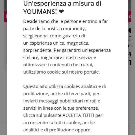
Un'esperienza a misura di
YOUMANS! ❤
Promo
Pro
Desideriamo che le persone entrino a far
parte della nostra community,
BMW R 1200 GS
scegliendoci come garanzia di
Adventure Abs my10
S R
un’esperienza unica, magnetica,
2012 | 39113 km | 1170 cc | 110 Hp | 81 Kw
2019 |
sorprendente. Per garantirti un’esperienza
€ 10.490
€ 1
stellare, migliorare i nostri servizi e
10.190
178
1
€
€
/mese
€
ottimizzare i contenuti che fruirai,
utilizziamo cookie sul nostro portale.
Questo Sito utilizza cookies analitici e di
profilazione, anche di terze parti, per
inviarti messaggi pubblicitari mirati e
servizi in linea con le tue preferenze.
Clicca sul pulsante ACCETTA TUTTI per
acconsentire a tutti i cookie, anche
analitici e di profilazione oppure