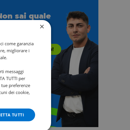
Non sai quale
scegliere?
×
i aiuta Francesco!
oci come garanzia
Contattalo subito!
re, migliorare i
ale.
arti messaggi
ETTA TUTTI per
e tue preferenze
cuni dei cookie,
ETTA TUTTI