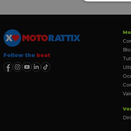
Mo
Con
Bl
Follow the
beat
Tut
Ult
Occ
Co
Val
Ve
Dir