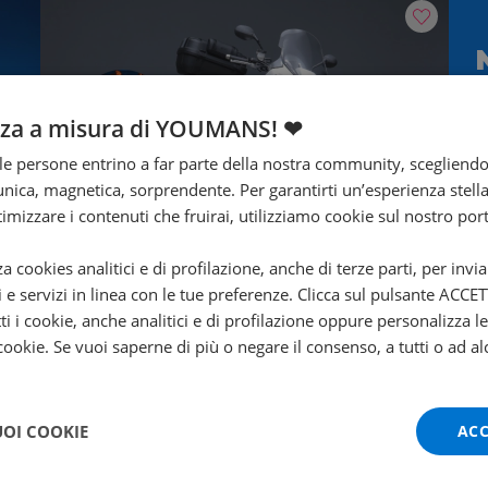
nza a misura di YOUMANS! ❤
T
e persone entrino a far parte della nostra community, scegliend
nica, magnetica, sorprendente. Per garantirti un’esperienza stella
ttimizzare i contenuti che fruirai, utilizziamo cookie sul nostro port
za cookies analitici e di profilazione, anche di terze parti, per invi
Promo
i e servizi in linea con le tue preferenze. Clicca sul pulsante ACC
ti i cookie, anche analitici e di profilazione oppure personalizza l
TRIUMPH Tiger 1050 Sport
 cookie. Se vuoi saperne di più o negare il consenso, a tutti o ad al
Abs
2015 | 60686 km | 1050 cc | 125 Hp | 92 Kw
€ 6.100
UOI COOKIE
ACC
5.800
109
€
€
/mese