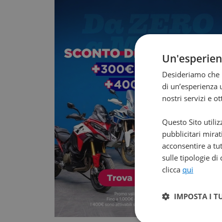
Un'esperie
Desideriamo che l
di un’esperienza u
nostri servizi e o
Questo Sito utiliz
pubblicitari mirat
acconsentire a tut
sulle tipologie di
clicca
qui
IMPOSTA I T