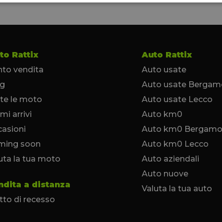
to Rattix
Auto Rattix
to vendita
Auto usate
og
Auto usate Bergam
te le moto
Auto usate Lecco
imi arrivi
Auto km0
asioni
Auto km0 Bergam
ming soon
Auto km0 Lecco
uta la tua moto
Auto aziendali
Auto nuove
ndita a distanza
Valuta la tua auto
itto di recesso