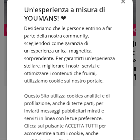
×
Un'esperienza a misura di
YOUMANS! ❤
Desideriamo che le persone entrino a far
Promo
Pro
parte della nostra community,
HONDA Crossrunner 800
scegliendoci come garanzia di
un’esperienza unica, magnetica,
Travel Edition Abs my17
Abs
sorprendente. Per garantirti un’esperienza
2017 | 22174 km | 782 cc | 106 Hp | 78 Kw
2024 |
stellare, migliorare i nostri servizi e
€ 7.600
€ 1
ottimizzare i contenuti che fruirai,
7.300
132
1
€
€
/mese
€
utilizziamo cookie sul nostro portale.
Questo Sito utilizza cookies analitici e di
profilazione, anche di terze parti, per
inviarti messaggi pubblicitari mirati e
servizi in linea con le tue preferenze.
Clicca sul pulsante ACCETTA TUTTI per
acconsentire a tutti i cookie, anche