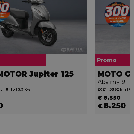
Promo
MOTOR Jupiter 125
MOTO GU
Abs my19
c | 8 Hp | 5.9 Kw
2021 | 5892 km | 85
€ 8.550
0
8.250
€