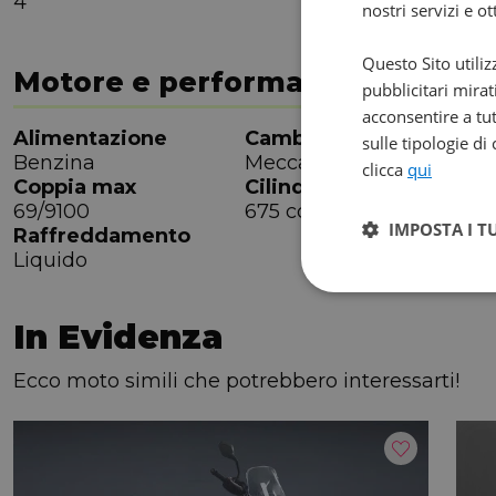
4
nostri servizi e o
Questo Sito utiliz
Motore e performance
pubblicitari mirat
acconsentire a tut
Alimentazione
Cambio
M
sulle tipologie di
Benzina
Meccanico
6
clicca
qui
Coppia max
Cilindrata
P
69/9100
675 cc
8
IMPOSTA I T
Raffreddamento
Liquido
In Evidenza
Ecco moto simili che potrebbero interessarti!