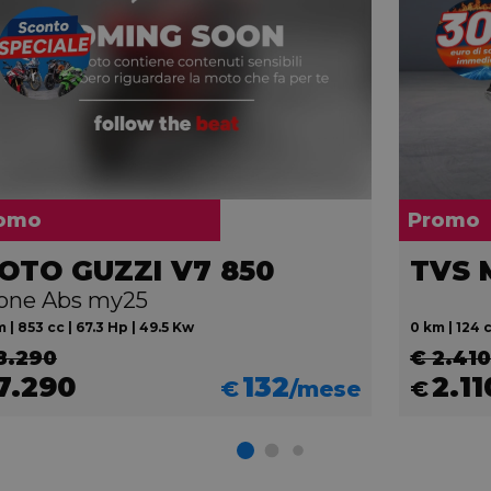
omo
Promo
OTO GUZZI V7 850
TVS 
one Abs my25
 | 853 cc | 67.3 Hp | 49.5 Kw
0 km | 124 c
8.290
€ 2.410
7.290
132
2.11
€
/mese
€