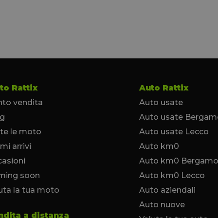
to Rattix
Auto Rattix
to vendita
Auto usate
og
Auto usate Bergam
te le moto
Auto usate Lecco
imi arrivi
Auto km0
asioni
Auto km0 Bergam
ming soon
Auto km0 Lecco
uta la tua moto
Auto aziendali
Auto nuove
ndita a distanza