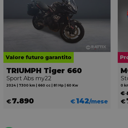
Valore futuro garantito
Pr
TRIUMPH Tiger 660
M
Sport Abs my22
St
2024 | 7300 km | 660 cc | 81 Hp | 60 Kw
0 km
€ 
7.890
142
€
€
/mese
€