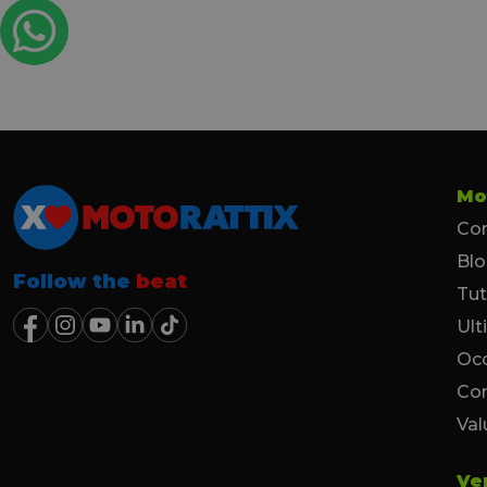
Mo
Con
Bl
Follow the
beat
Tut
Ult
Occ
Co
Val
Ve