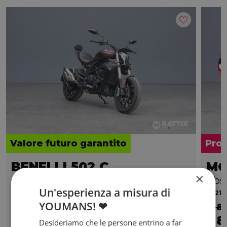
Valore futuro garantito
Pro
BENELLI 502 C
MO
×
abs E4
Abs
Un'esperienza a misura di
2024 | 5715 km | 500 cc | 47.6 Hp | 35 Kw
2021 |
YOUMANS! ❤
€ 8
4.200
83
8
€
€
/mese
€
Desideriamo che le persone entrino a far