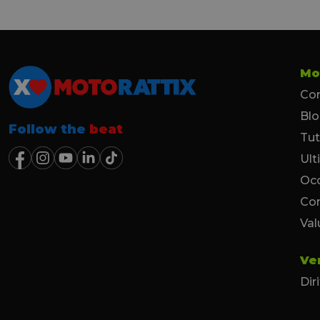
Mo
Con
Bl
Follow the
beat
Tut
Ult
Occ
Co
Val
Ve
Dir