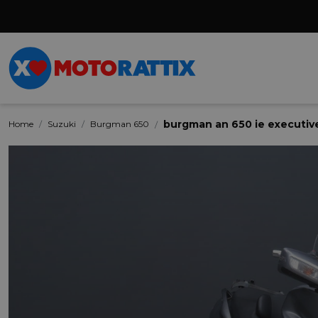
burgman an 650 ie executiv
Home
Suzuki
Burgman 650