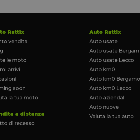
to Rattix
Auto Rattix
to vendita
Auto usate
og
Auto usate Bergam
te le moto
Auto usate Lecco
imi arrivi
Auto km0
asioni
Auto km0 Bergam
ming soon
Auto km0 Lecco
uta la tua moto
Auto aziendali
Auto nuove
ndita a distanza
Valuta la tua auto
itto di recesso