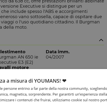
ico da 638 cc, offre prestazioni brillanti abbinate
 versione Executive si distingue per un
 che include spesso l'ABS e accorgimenti
generoso vano sottosella, capace di ospitare due
hi viaggi o l'uso quotidiano cittadino. Il Burgman
a della moto.
llestimento
Data imm.
urgman AN 650 ie
04/2007
xecutive E3 (E2)
avalli motore
5 cv
nza a misura di YOUMANS! ❤
e persone entrino a far parte della nostra community, scegliend
nica, magnetica, sorprendente. Per garantirti un’esperienza stella
ttimizzare i contenuti che fruirai, utilizziamo cookie sul nostro port
arghezza
Altezza sella