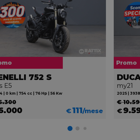
omo
Promo
ENELLI 752 S
DUCA
s E5
my21
 | 0 km | 754 cc | 76 Hp | 56 Kw
2025 | 3938
6.300
€ 10.5
6.000
111
9.5
€
/mese
€