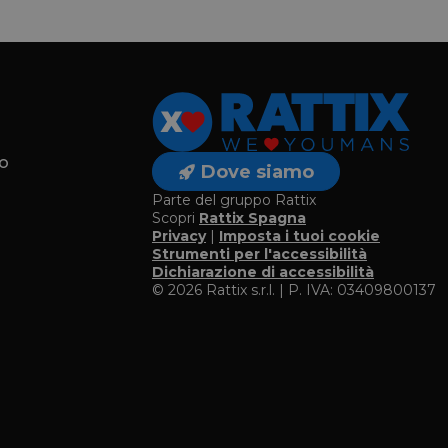
o
Dove siamo
Parte del gruppo Rattix
Scopri
Rattix Spagna
Privacy
|
Imposta i tuoi cookie
o
Strumenti per l'accessibilità
Dichiarazione di accessibilità
© 2026 Rattix s.r.l. | P. IVA: 03409800137