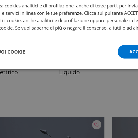
7 cm
74 cm
za cookies analitici e di profilazione, anche di terze parti, per invi
i e servizi in linea con le tue preferenze. Clicca sul pulsante ACC
ti i cookie, anche analitici e di profilazione oppure personalizza l
 cookie. Se vuoi saperne di più o negare il consenso, a tutti o ad al
UOI COOKIE
ACC
egime
Coppia max
000
62/5000
vviamento
Raffreddamento
ettrico
Liquido