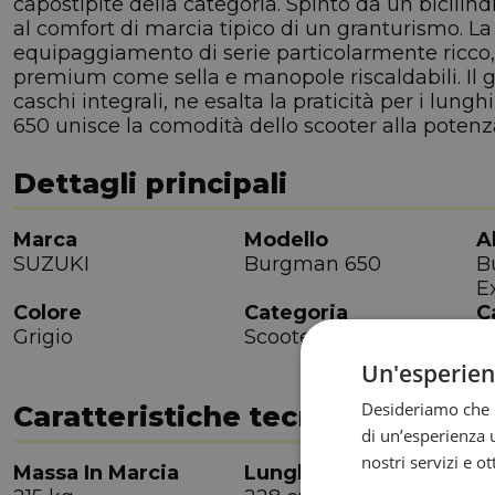
capostipite della categoria. Spinto da un bicilindr
al comfort di marcia tipico di un granturismo. La
equipaggiamento di serie particolarmente ricco,
premium come sella e manopole riscaldabili. Il 
caschi integrali, ne esalta la praticità per i lung
650 unisce la comodità dello scooter alla potenz
Dettagli principali
Marca
Modello
A
SUZUKI
Burgman 650
B
E
Colore
Categoria
C
Grigio
Scooterone
5
Un'esperie
Desideriamo che l
Caratteristiche tecniche
di un’esperienza u
nostri servizi e o
Massa In Marcia
Lunghezza
L