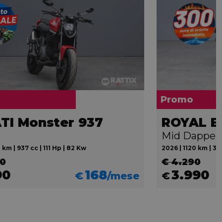
Promo
TI Monster 937
Mid Dapper
 km | 937 cc | 111 Hp | 82 Kw
2026 | 1120 km | 34
90
€ 4.290
90
168
3.990
€
/mese
€