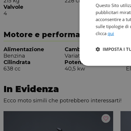
215 kg
228 cm
7
Questo Sito utiliz
Valvole
pubblicitari mirat
4
acconsentire a tut
sulle tipologie di
Motore e performance
clicca
qui
IMPOSTA I T
Alimentazione
Cambio
R
Benzina
Variatore
7
Cilindrata
Potenza
A
638 cc
40,5 kw
El
In Evidenza
Ecco moto simili che potrebbero interessarti!