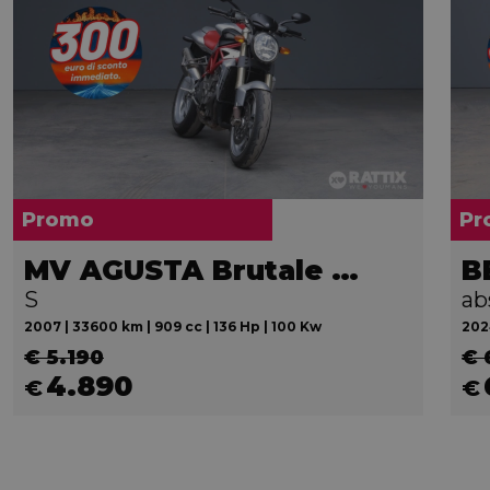
Promo
Pr
MV AGUSTA Brutale 910 S
B
S
ab
2007 | 33600 km | 909 cc | 136 Hp | 100 Kw
2024
€ 5.190
€ 
4.890
€
€