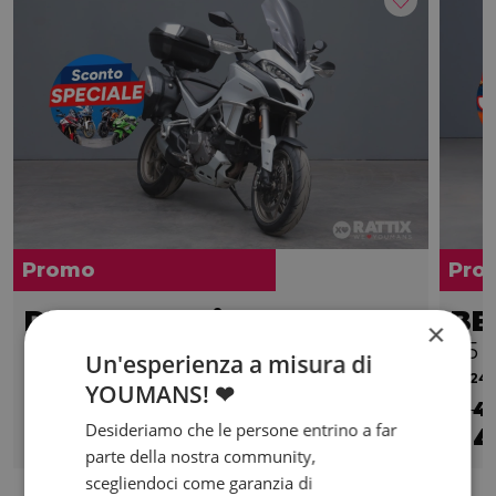
Promo
Pro
DUCATI Multistrada 1260
BE
×
S
E5
Un'esperienza a misura di
2018 | 71640 km | 1262 cc | 158 Hp | 116.2 Kw
2024 |
YOUMANS! ❤
€ 9.390
€ 4
Desideriamo che le persone entrino a far
8.390
150
4
€
€
/mese
€
parte della nostra community,
scegliendoci come garanzia di