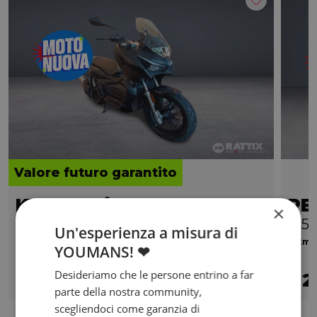
Valore futuro garantito
KYMCO Dink X 125
PE
×
Abs
125i
Un'esperienza a misura di
0 km | 125 cc | 12 Hp | 8.8 Kw
0 km |
YOUMANS! ❤
Desideriamo che le persone entrino a far
2.990
64
2
€
€
/mese
€
parte della nostra community,
scegliendoci come garanzia di