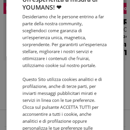
YOUMANS! ❤
Promo
Pro
Desideriamo che le persone entrino a far
DUCATI Diavel 1199
TR
parte della nostra community,
Stripe Version
1200
scegliendoci come garanzia di
un’esperienza unica, magnetica,
2013 | 27326 km | 1198 cc | 162 Hp | 119 Kw
2024 |
sorprendente. Per garantirti un’esperienza
€ 9.290
€ 1
8.990
158
1
stellare, migliorare i nostri servizi e
€
€
/mese
€
ottimizzare i contenuti che fruirai,
utilizziamo cookie sul nostro portale.
Questo Sito utilizza cookies analitici e di
profilazione, anche di terze parti, per
inviarti messaggi pubblicitari mirati e
servizi in linea con le tue preferenze.
Clicca sul pulsante ACCETTA TUTTI per
acconsentire a tutti i cookie, anche
analitici e di profilazione oppure
personalizza le tue preferenze sulle