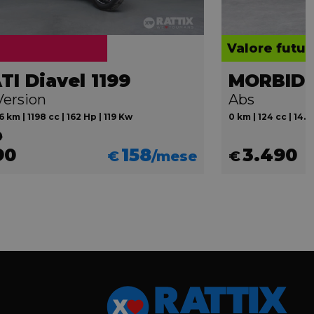
Valore futur
I Diavel 1199
MORBIDEL
Version
Abs
 km | 1198 cc | 162 Hp | 119 Kw
0 km | 124 cc | 14.7
0
90
158
3.490
€
/mese
€