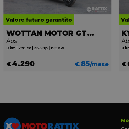
Valore futuro garantito
Va
WOTTAN MOTOR GT2 300
K
Abs
Ab
0 km | 278 cc | 26.5 Hp | 19.5 Kw
0 km
4.290
85
€
€
/mese
€
Mo