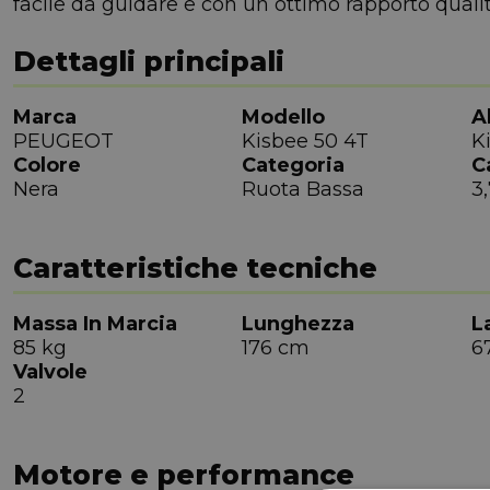
facile da guidare e con un ottimo rapporto quali
Dettagli principali
Marca
Modello
A
PEUGEOT
Kisbee 50 4T
K
Colore
Categoria
C
Nera
Ruota Bassa
3,
Caratteristiche tecniche
Massa In Marcia
Lunghezza
L
85 kg
176 cm
6
Valvole
2
Motore e performance