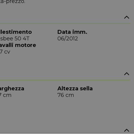
tà-prezzo.
llestimento
Data imm.
isbee 50 4T
06/2012
avalli motore
7 cv
arghezza
Altezza sella
7 cm
76 cm