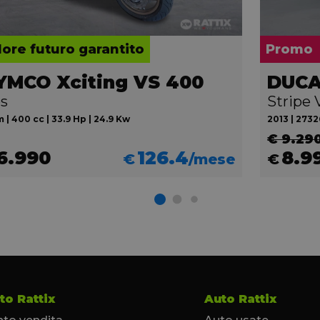
lore futuro garantito
Promo
YMCO Xciting VS 400
DUCAT
s
Stripe 
 | 400 cc | 33.9 Hp | 24.9 Kw
2013 | 27326
€ 9.29
6.990
126.4
8.9
€
/mese
€
to Rattix
Auto Rattix