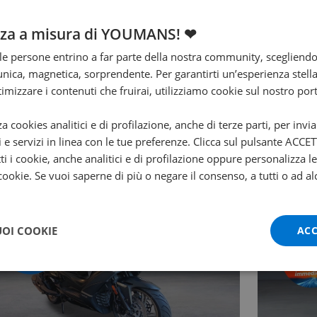
egime
Coppia max
nza a misura di YOUMANS! ❤
500
n.d.
e persone entrino a far parte della nostra community, scegliend
vviamento
Raffreddamento
edale-Elettrico
Aria
nica, magnetica, sorprendente. Per garantirti un’esperienza stella
ttimizzare i contenuti che fruirai, utilizziamo cookie sul nostro port
za cookies analitici e di profilazione, anche di terze parti, per invi
i e servizi in linea con le tue preferenze. Clicca sul pulsante ACC
ti i cookie, anche analitici e di profilazione oppure personalizza l
 cookie. Se vuoi saperne di più o negare il consenso, a tutti o ad al
UOI COOKIE
ACC