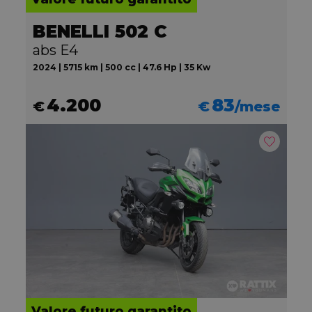
BENELLI 502 C
abs E4
2024 | 5715 km | 500 cc | 47.6 Hp | 35 Kw
4.200
83
€
€
/mese
Valore futuro garantito