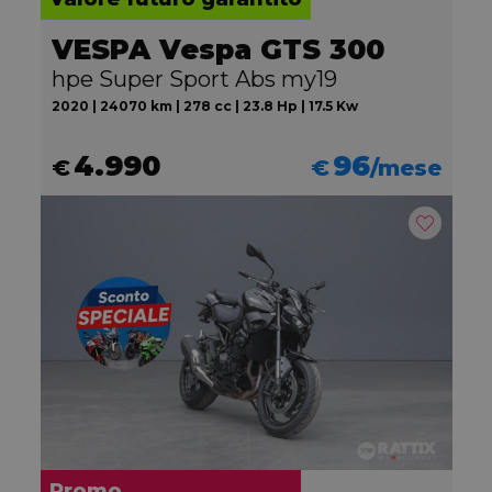
VESPA Vespa GTS 300
hpe Super Sport Abs my19
2020 | 24070 km | 278 cc | 23.8 Hp | 17.5 Kw
4.990
96
€
€
/mese
Promo