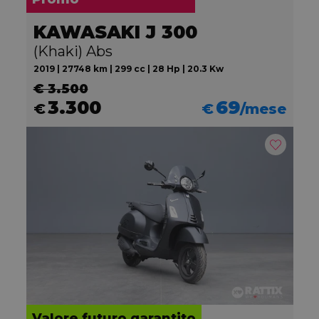
KAWASAKI J 300
(Khaki) Abs
2019 | 27748 km | 299 cc | 28 Hp | 20.3 Kw
€ 3.500
3.300
69
€
€
/mese
Valore futuro garantito