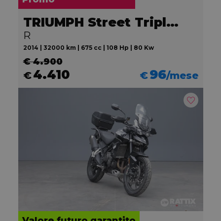
TRIUMPH Street Triple 675
R
2014 | 32000 km | 675 cc | 108 Hp | 80 Kw
€ 4.900
4.410
96
€
€
/mese
Valore futuro garantito