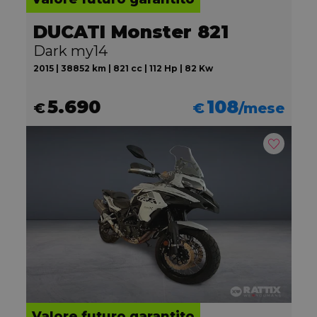
DUCATI Monster 821
Dark my14
2015 | 38852 km | 821 cc | 112 Hp | 82 Kw
5.690
108
€
€
/mese
Valore futuro garantito