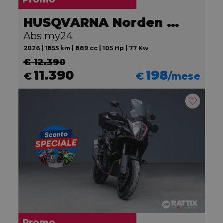
HUSQVARNA Norden 901
Abs my24
2026 | 1855 km | 889 cc | 105 Hp | 77 Kw
€ 12.390
11.390
198
€
€
/mese
Promo