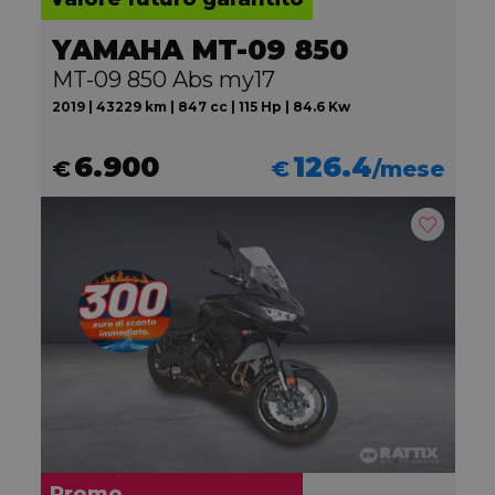
YAMAHA MT-09 850
MT-09 850 Abs my17
2019 | 43229 km | 847 cc | 115 Hp | 84.6 Kw
6.900
126.4
€
€
/mese
Promo