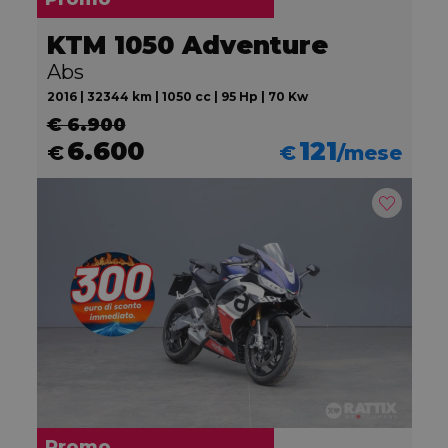
KTM 1050 Adventure
Abs
2016 | 32344 km | 1050 cc | 95 Hp | 70 Kw
€ 6.900
6.600
121
€
€
/mese
Promo