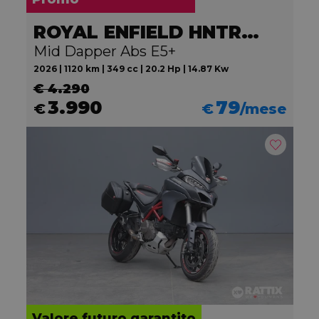
ROYAL ENFIELD HNTR 350
Mid Dapper Abs E5+
2026 | 1120 km | 349 cc | 20.2 Hp | 14.87 Kw
€ 4.290
3.990
79
€
€
/mese
Valore futuro garantito