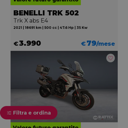
BENELLI TRK 502
Trk X abs E4
2021 | 18691 km | 500 cc | 47.6 Hp | 35 Kw
3.990
79
€
€
/mese
Filtra e ordina
Valore futuro garantito