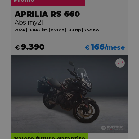
APRILIA RS 660
Abs my21
2024 | 10042 km | 659 cc | 100 Hp | 73.5 Kw
9.390
166
€
€
/mese
Valore futuro garantito