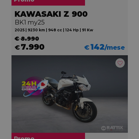
KAWASAKI Z 900
BK1 my25
2025 | 9230 km | 948 cc | 124 Hp | 91 Kw
€ 8.990
7.990
142
€
€
/mese
Promo