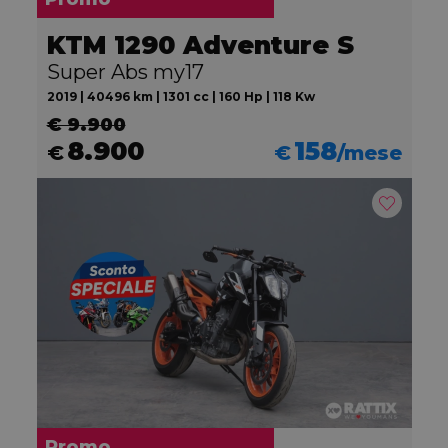
KTM 1290 Adventure S
Super Abs my17
2019 | 40496 km | 1301 cc | 160 Hp | 118 Kw
€ 9.900
8.900
158
€
€
/mese
Promo