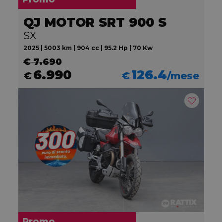
QJ MOTOR SRT 900 S
SX
2025 | 5003 km | 904 cc | 95.2 Hp | 70 Kw
€ 7.690
6.990
126.4
€
€
/mese
Promo