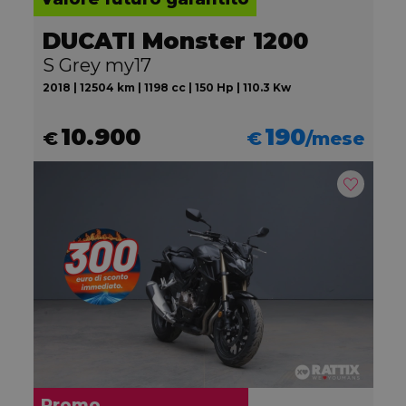
DUCATI Monster 1200
S Grey my17
2018 | 12504 km | 1198 cc | 150 Hp | 110.3 Kw
10.900
190
€
€
/mese
Promo