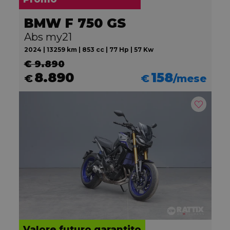
BMW F 750 GS
Abs my21
2024 | 13259 km | 853 cc | 77 Hp | 57 Kw
€ 9.890
8.890
158
€
€
/mese
Valore futuro garantito