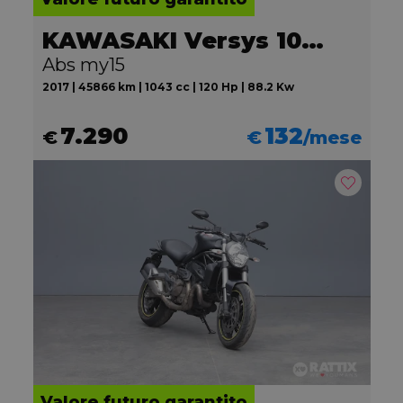
KAWASAKI Versys 1000
Abs my15
2017 | 45866 km | 1043 cc | 120 Hp | 88.2 Kw
7.290
132
€
€
/mese
Valore futuro garantito