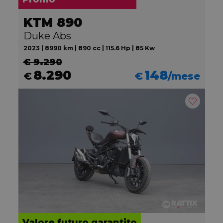
KTM 890
Duke Abs
2023 | 8990 km | 890 cc | 115.6 Hp | 85 Kw
€ 9.290
8.290
148
€
€
/mese
Valore futuro garantito