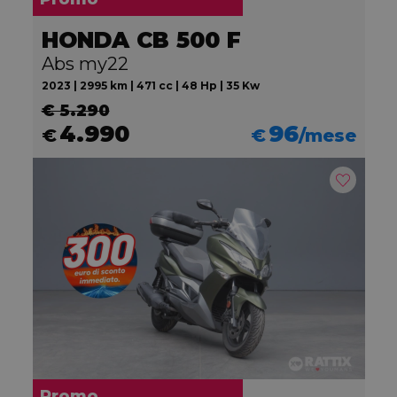
HONDA CB 500 F
Abs my22
2023 | 2995 km | 471 cc | 48 Hp | 35 Kw
€ 5.290
4.990
96
€
€
/mese
Promo