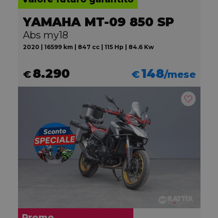
YAMAHA MT-09 850 SP
Abs my18
2020 | 16599 km | 847 cc | 115 Hp | 84.6 Kw
8.290
148
€
€
/mese
Promo