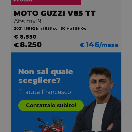
MOTO GUZZI V85 TT
Abs my19
2021 | 5892 km | 853 cc | 80 Hp | 59 Kw
€ 8.550
8.250
146
€
€
/mese
Non sai quale
scegliere?
Ti aiuta Francesco!
Contattalo subito!