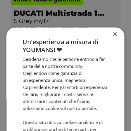
DUCATI Multistrada 1200
S Grey my17
2017 | 18762 km | 1198 cc | 160 Hp | 118 Kw
×
Un'esperienza a misura di
11.900
205
€
€
/mese
YOUMANS! ❤
Desideriamo che le persone entrino a far
parte della nostra community,
scegliendoci come garanzia di
un’esperienza unica, magnetica,
sorprendente. Per garantirti un’esperienza
stellare, migliorare i nostri servizi e
ottimizzare i contenuti che fruirai,
utilizziamo cookie sul nostro portale.
Questo Sito utilizza cookies analitici e di
profilazione, anche di terze parti, per