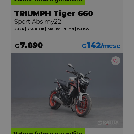
TRIUMPH Tiger 660
Sport Abs my22
2024 | 7300 km | 660 cc | 81 Hp | 60 Kw
7.890
142
€
€
/mese
Valore futuro garantito