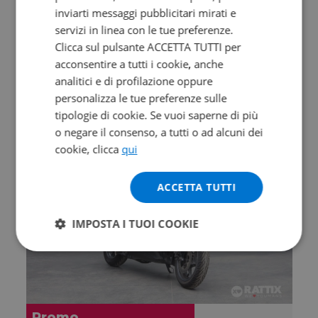
inviarti messaggi pubblicitari mirati e
F.B MONDIAL SMX 125 Motard
servizi in linea con le tue preferenze.
Clicca sul pulsante ACCETTA TUTTI per
Abs my21
acconsentire a tutti i cookie, anche
2021 | 6446 km | 124 cc | 15 Hp | 11 Kw
analitici e di profilazione oppure
personalizza le tue preferenze sulle
2.290
€
tipologie di cookie. Se vuoi saperne di più
o negare il consenso, a tutti o ad alcuni dei
cookie, clicca
qui
ACCETTA TUTTI
IMPOSTA I TUOI COOKIE
Promo