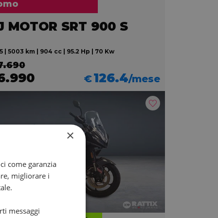
omo
J MOTOR SRT 900 S
 | 5003 km | 904 cc | 95.2 Hp | 70 Kw
7.690
6.990
126.4
€
/mese
×
oci come garanzia
re, migliorare i
ale.
arti messaggi