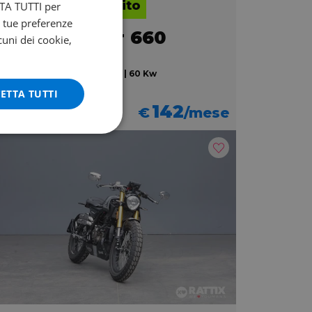
lore futuro garantito
ETTA TUTTI per
e tue preferenze
RIUMPH Tiger 660
cuni dei cookie,
ort Abs my22
 | 7300 km | 660 cc | 81 Hp | 60 Kw
ETTA TUTTI
7.890
142
€
/mese