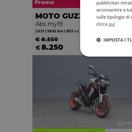
Promo
pubblicitari mirat
acconsentire a tut
MOTO GUZZI V85 TT
sulle tipologie di
Abs my19
clicca
qui
2021 | 5892 km | 853 cc | 80 Hp | 59 Kw
€ 8.550
IMPOSTA I T
8.250
146
€
€
/m