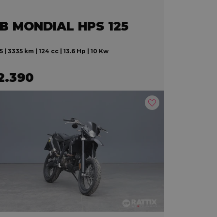
.B MONDIAL HPS 125
 | 3335 km | 124 cc | 13.6 Hp | 10 Kw
2.390