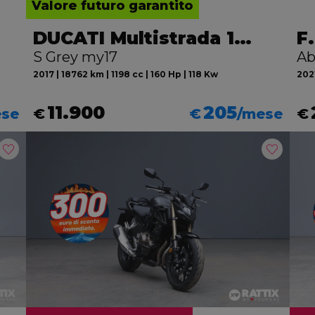
Valore futuro garantito
DUCATI Multistrada 1200
S Grey my17
Ab
2017 | 18762 km | 1198 cc | 160 Hp | 118 Kw
2021
11.900
205
ese
€
€
/mese
€