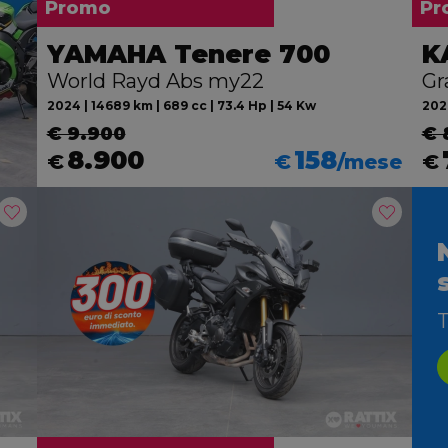
Promo
Pr
YAMAHA Tenere 700
K
World Rayd Abs my22
Gr
2024 | 14689 km | 689 cc | 73.4 Hp | 54 Kw
2026
€ 9.900
€ 
8.900
158
€
€
/mese
€
T