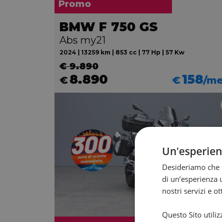
Promo
BMW F 750 GS
Abs my21
2024 | 13259 km | 853 cc | 77 Hp | 57 Kw
€ 9.890
8.890
158
€
€
/m
Un'esperie
Desideriamo che l
di un’esperienza u
nostri servizi e o
Questo Sito utiliz