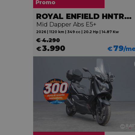
Promo
ROYAL ENFIELD HNTR 350
Mid Dapper Abs E5+
2026 | 1120 km | 349 cc | 20.2 Hp | 14.87 Kw
€ 4.290
3.990
79
€
€
/m