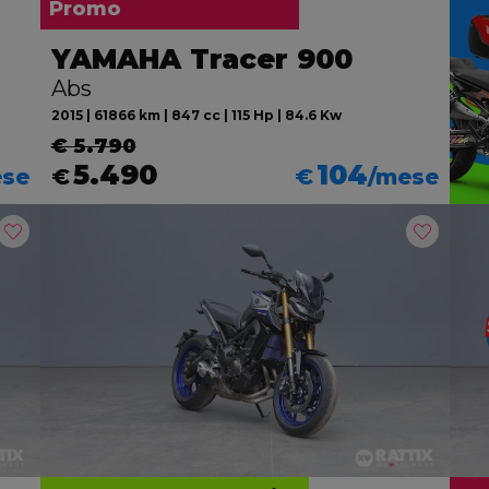
Promo
YAMAHA Tracer 900
Abs
2015 | 61866 km | 847 cc | 115 Hp | 84.6 Kw
€ 5.790
5.490
104
ese
€
€
/mese