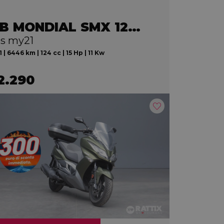
F.B MONDIAL SMX 125 Motard
s my21
 | 6446 km | 124 cc | 15 Hp | 11 Kw
2.290