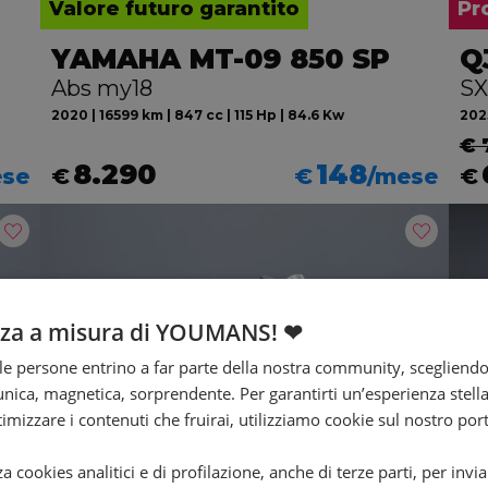
Valore futuro garantito
Pr
YAMAHA MT-09 850 SP
Q
Abs my18
SX
2020 | 16599 km | 847 cc | 115 Hp | 84.6 Kw
2025
€ 
8.290
148
ese
€
€
/mese
€
nza a misura di YOUMANS! ❤
e persone entrino a far parte della nostra community, scegliend
nica, magnetica, sorprendente. Per garantirti un’esperienza stella
ttimizzare i contenuti che fruirai, utilizziamo cookie sul nostro port
za cookies analitici e di profilazione, anche di terze parti, per invi