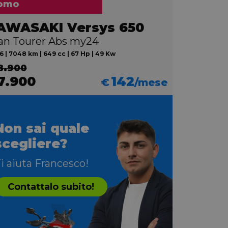
omo
AWASAKI Versys 650
an Tourer Abs my24
 | 7048 km | 649 cc | 67 Hp | 49 Kw
8.900
7.900
142
€
/mese
Non sai quale
scegliere?
i aiuta Francesco!
Contattalo subito!