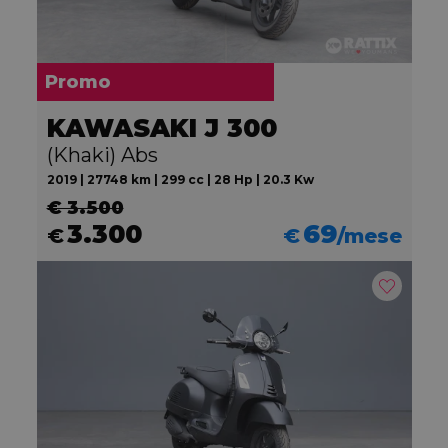
Promo
KAWASAKI J 300
(Khaki) Abs
2019 | 27748 km | 299 cc | 28 Hp | 20.3 Kw
€ 3.500
3.300
69
€
€
/mese