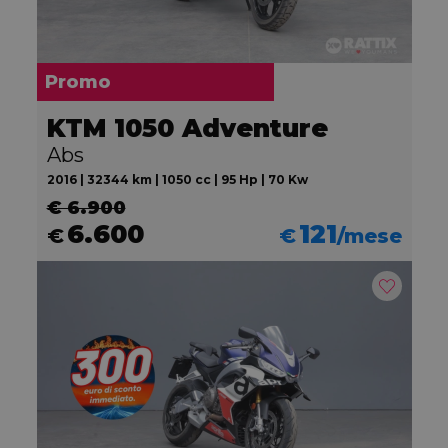
Promo
KTM 1050 Adventure
Abs
2016 | 32344 km | 1050 cc | 95 Hp | 70 Kw
€ 6.900
6.600
121
€
€
/mese