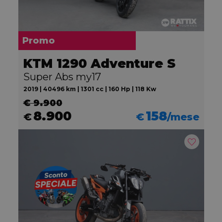
Promo
KTM 1290 Adventure S
Super Abs my17
2019 | 40496 km | 1301 cc | 160 Hp | 118 Kw
€ 9.900
8.900
158
€
€
/mese