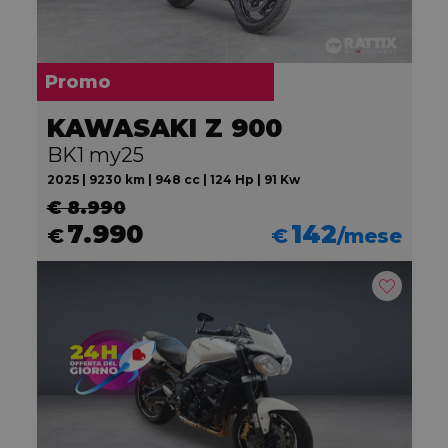
Promo
KAWASAKI Z 900
BK1 my25
2025 | 9230 km | 948 cc | 124 Hp | 91 Kw
€ 8.990
7.990
142
€
€
/mese