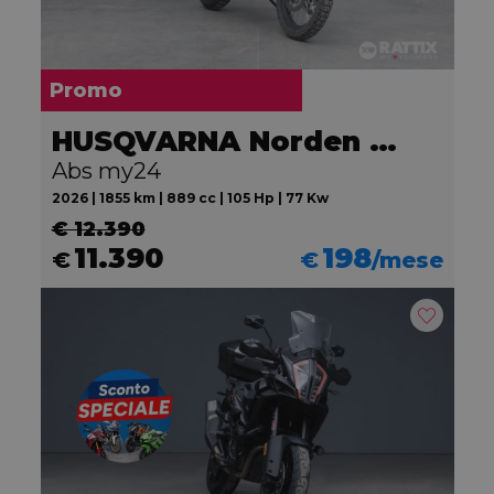
Promo
HUSQVARNA Norden 901
Abs my24
2026 | 1855 km | 889 cc | 105 Hp | 77 Kw
€ 12.390
11.390
198
€
€
/mese