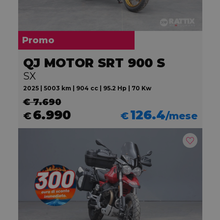
Promo
QJ MOTOR SRT 900 S
SX
2025 | 5003 km | 904 cc | 95.2 Hp | 70 Kw
€ 7.690
6.990
126.4
€
€
/mese