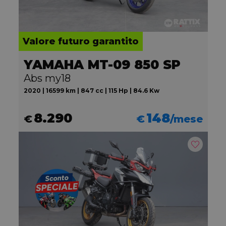
Valore futuro garantito
YAMAHA MT-09 850 SP
Abs my18
2020 | 16599 km | 847 cc | 115 Hp | 84.6 Kw
8.290
148
€
€
/mese