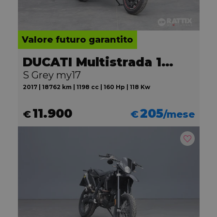
Valore futuro garantito
DUCATI Multistrada 1200
S Grey my17
2017 | 18762 km | 1198 cc | 160 Hp | 118 Kw
11.900
205
€
€
/mese