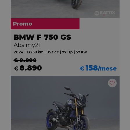
Promo
BMW F 750 GS
Abs my21
2024 | 13259 km | 853 cc | 77 Hp | 57 Kw
€ 9.890
8.890
158
€
€
/mese