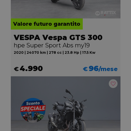
Valore futuro garantito
VESPA Vespa GTS 300
hpe Super Sport Abs my19
2020 | 24070 km | 278 cc | 23.8 Hp | 17.5 Kw
4.990
96
€
€
/mese