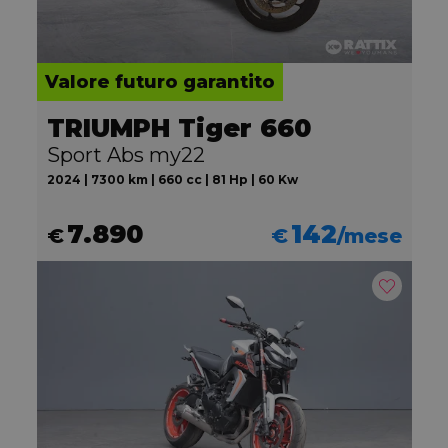
Valore futuro garantito
TRIUMPH Tiger 660
Sport Abs my22
2024 | 7300 km | 660 cc | 81 Hp | 60 Kw
7.890
142
€
€
/mese