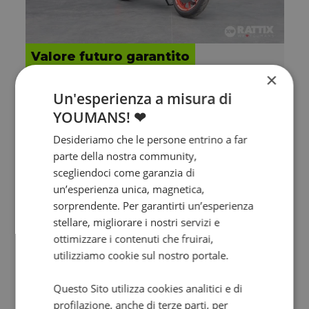
Valore futuro garantito
×
YAMAHA MT-09 850
Un'esperienza a misura di
MT-09 850 Abs my17
YOUMANS! ❤
2019 | 43229 km | 847 cc | 115 Hp | 84.6 Kw
Desideriamo che le persone entrino a far
parte della nostra community,
6.900
126.4
€
€
/mese
scegliendoci come garanzia di
un’esperienza unica, magnetica,
sorprendente. Per garantirti un’esperienza
stellare, migliorare i nostri servizi e
ottimizzare i contenuti che fruirai,
utilizziamo cookie sul nostro portale.
Questo Sito utilizza cookies analitici e di
profilazione, anche di terze parti, per