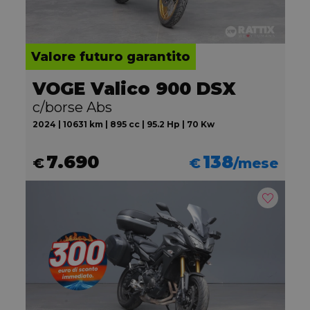
Valore futuro garantito
VOGE Valico 900 DSX
c/borse Abs
2024 | 10631 km | 895 cc | 95.2 Hp | 70 Kw
7.690
138
€
€
/mese