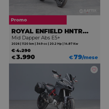
Promo
ROYAL ENFIELD HNTR 350
Mid Dapper Abs E5+
2026 | 1120 km | 349 cc | 20.2 Hp | 14.87 Kw
€ 4.290
3.990
79
€
€
/mese