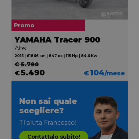
Promo
YAMAHA Tracer 900
Abs
2015 | 61866 km | 847 cc | 115 Hp | 84.6 Kw
€ 5.790
5.490
104
€
€
/mese
Non sai quale
scegliere?
Ti aiuta Francesco!
Contattalo subito!