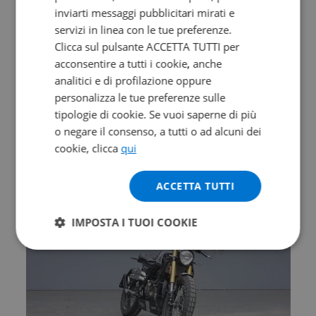
inviarti messaggi pubblicitari mirati e
servizi in linea con le tue preferenze.
Clicca sul pulsante ACCETTA TUTTI per
Promo
acconsentire a tutti i cookie, anche
analitici e di profilazione oppure
KAWASAKI Versys 650
personalizza le tue preferenze sulle
BK2 Abs my24
tipologie di cookie. Se vuoi saperne di più
2024 | 5000 km | 649 cc | 67 Hp | 49 Kw
o negare il consenso, a tutti o ad alcuni dei
cookie, clicca
qui
5.950
111
€
€
/mese
ACCETTA TUTTI
IMPOSTA I TUOI COOKIE