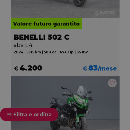
Valore futuro garantito
BENELLI 502 C
abs E4
2024 | 5715 km | 500 cc | 47.6 Hp | 35 Kw
4.200
83
€
€
/mese
Filtra e ordina