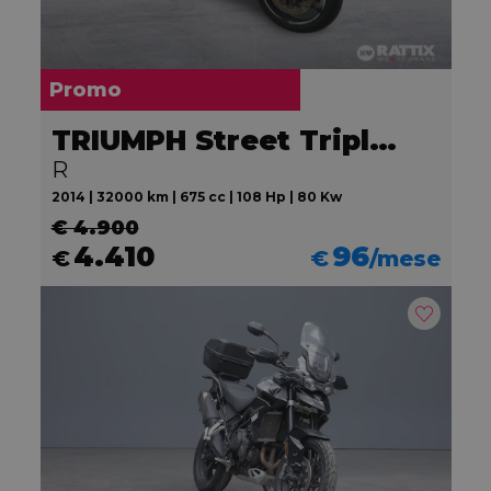
Promo
TRIUMPH Street Triple 675
R
2014 | 32000 km | 675 cc | 108 Hp | 80 Kw
€ 4.900
4.410
96
€
€
/mese