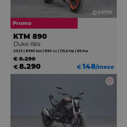
Promo
KTM 890
Duke Abs
2023 | 8990 km | 890 cc | 115.6 Hp | 85 Kw
€ 9.290
8.290
148
€
€
/mese