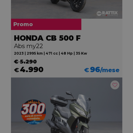
Promo
HONDA CB 500 F
Abs my22
2023 | 2995 km | 471 cc | 48 Hp | 35 Kw
€ 5.290
4.990
96
€
€
/mese