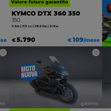
Valore futuro garantito
KYMCO DTX 360 350
350
0 km | 321 cc | 28.6 Hp | 21 Kw
5.790
109
ese
€
€
/mese