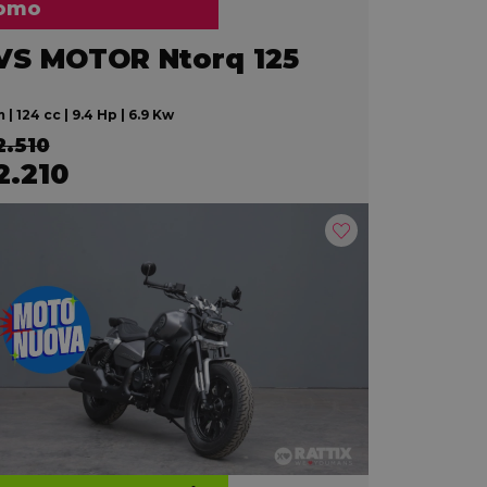
omo
VS MOTOR Ntorq 125
 | 124 cc | 9.4 Hp | 6.9 Kw
2.510
2.210