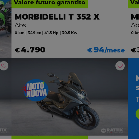
Valore futuro garantito
Va
MORBIDELLI T 352 X
M
Abs
Ab
0 km | 349 cc | 41.5 Hp | 30.5 Kw
0 km
4.790
94
€
€
/mese
€
T