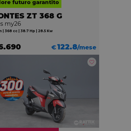
lore futuro garantito
ONTES ZT 368 G
s my26
 | 368 cc | 38.7 Hp | 28.5 Kw
6.690
122.8
€
/mese