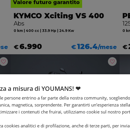
Valore futuro garantito
KYMCO Xciting VS 400
P
Abs
12
0 km | 400 cc | 33.9 Hp | 24.9 Kw
0 km
6.990
126.4
ese
€
€
/mese
€
nza a misura di YOUMANS! ❤
e persone entrino a far parte della nostra community, scegliend
nica, magnetica, sorprendente. Per garantirti un’esperienza stella
ttimizzare i contenuti che fruirai, utilizziamo cookie sul nostro port
za cookies analitici e di profilazione, anche di terze parti, per invi