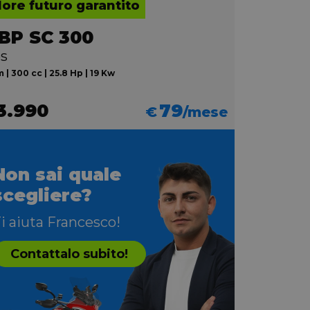
lore futuro garantito
BP SC 300
s
 | 300 cc | 25.8 Hp | 19 Kw
3.990
79
€
/mese
Non sai quale
scegliere?
i aiuta Francesco!
Contattalo subito!