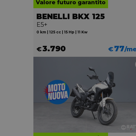
Valore futuro garantito
BENELLI BKX 125
E5+
0 km | 125 cc | 15 Hp | 11 Kw
3.790
77
€
€
/m