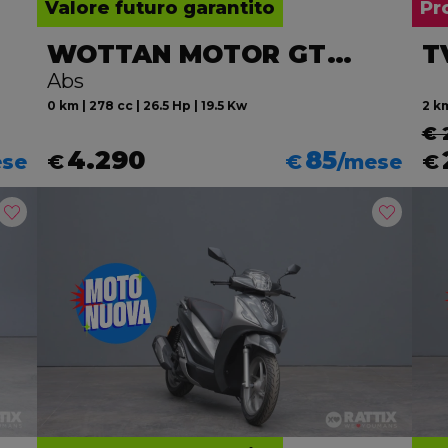
Valore futuro garantito
Pr
WOTTAN MOTOR GT2 300
T
Abs
0 km | 278 cc | 26.5 Hp | 19.5 Kw
2 km
€ 
4.290
85
ese
€
€
/mese
€