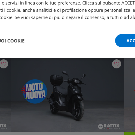
Pr
i e servizi in linea con le tue preferenze. Clicca sul pulsante ACC
ti i cookie, anche analitici e di profilazione oppure personalizza l
PEUGEOT Tweet 125
T
 cookie. Se vuoi saperne di più o negare il consenso, a tutti o ad al
125i FL Top Case E5+
0 km | 124 cc | 11.4 Hp | 8.4 Kw
0 km
€ 
UOI COOKIE
ACC
2.549
€
€