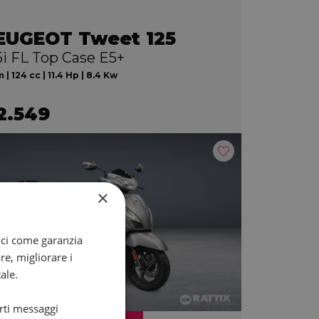
EUGEOT Tweet 125
5i FL Top Case E5+
 | 124 cc | 11.4 Hp | 8.4 Kw
2.549
×
oci come garanzia
re, migliorare i
ale.
arti messaggi