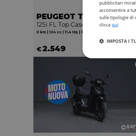
pubblicitari mirat
acconsentire a tut
PEUGEOT Tweet 125
sulle tipologie di
125i FL Top Case E5+
clicca
qui
0 km | 124 cc | 11.4 Hp | 8.4 Kw
IMPOSTA I T
2.549
€