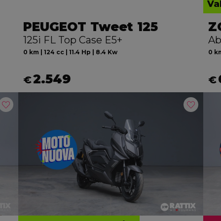
Va
PEUGEOT Tweet 125
Z
125i FL Top Case E5+
Ab
0 km | 124 cc | 11.4 Hp | 8.4 Kw
0 km
2.549
€
€