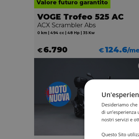
Valore futuro garantito
VOGE Trofeo 525 AC
ACX Scrambler Abs
0 km | 494 cc | 48 Hp | 35 Kw
6.790
124.6
€
€
/m
Un'esperie
Desideriamo che l
di un’esperienza u
nostri servizi e o
Questo Sito utiliz