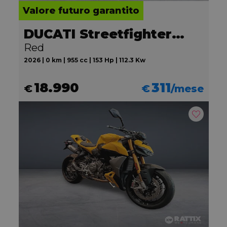
Valore futuro garantito
DUCATI Streetfighter V2
Red
2026 | 0 km | 955 cc | 153 Hp | 112.3 Kw
18.990
311
€
€
/mese