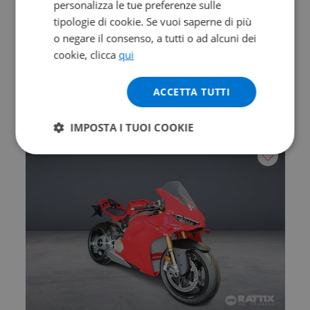
personalizza le tue preferenze sulle
Valore futuro garantito
tipologie di cookie. Se vuoi saperne di più
o negare il consenso, a tutti o ad alcuni dei
DUCATI Hypermotard V2
cookie, clicca
qui
890
2026 | 0 km | 890 cc | 120.4 Hp | 88.5 Kw
ACCETTA TUTTI
15.590
257
€
€
/mese
IMPOSTA I TUOI COOKIE