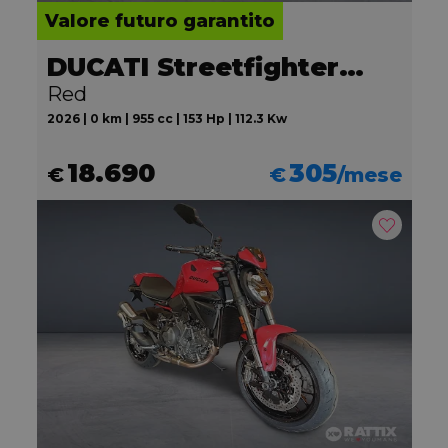
Valore futuro garantito
DUCATI Streetfighter V2
Red
2026 | 0 km | 955 cc | 153 Hp | 112.3 Kw
18.690
305
€
€
/mese