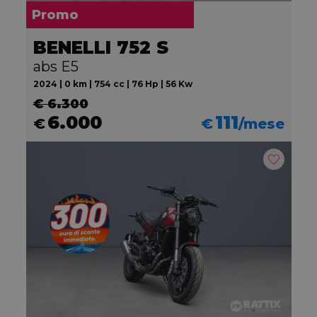
Promo
BENELLI 752 S
abs E5
2024 | 0 km | 754 cc | 76 Hp | 56 Kw
€ 6.300
6.000
111
€
€
/mese