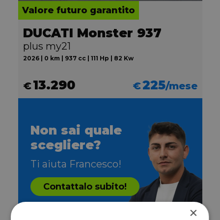
Valore futuro garantito
DUCATI Monster 937
plus my21
2026 | 0 km | 937 cc | 111 Hp | 82 Kw
13.290
225
€
€
/mese
Non sai quale
scegliere?
Ti aiuta Francesco!
Contattalo subito!
×