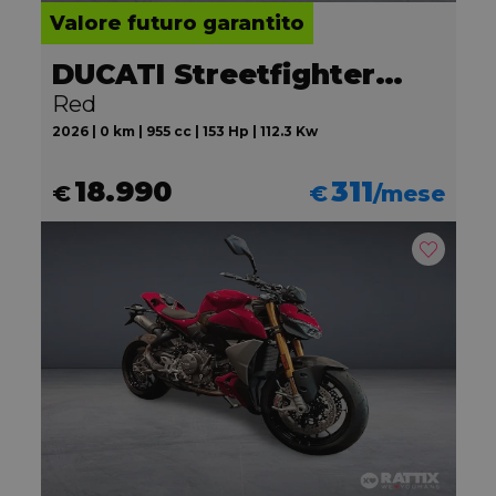
Valore futuro garantito
DUCATI Streetfighter V2
Red
2026 | 0 km | 955 cc | 153 Hp | 112.3 Kw
18.990
311
€
€
/mese