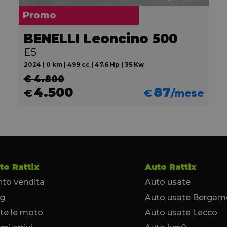
Promo
BENELLI Leoncino 500
E5
2024 | 0 km | 499 cc | 47.6 Hp | 35 Kw
€ 4.800
4.500
87
€
€
/mese
to Rattix
Auto Rattix
to vendita
Auto usate
og
Auto usate Bergam
te le moto
Auto usate Lecco