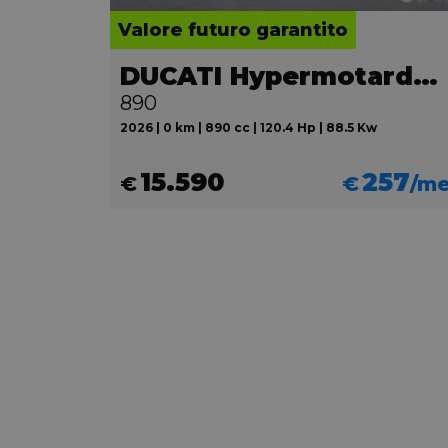
Valore futuro garantito
DUCATI Hypermotard V2
890
2026 | 0 km | 890 cc | 120.4 Hp | 88.5 Kw
15.590
257
€
€
/m