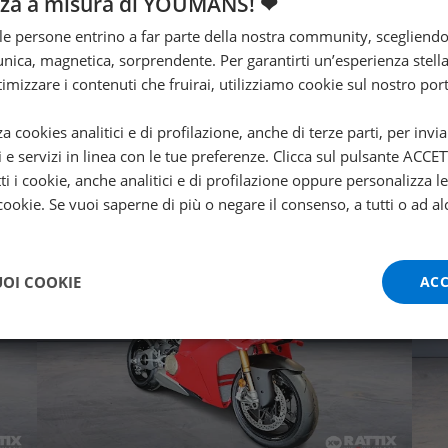
nza a misura di YOUMANS! ❤
Valore futuro garantito
e persone entrino a far parte della nostra community, scegliend
nica, magnetica, sorprendente. Per garantirti un’esperienza stella
DUCATI Monster 937
ttimizzare i contenuti che fruirai, utilizziamo cookie sul nostro port
plus my21
2026 | 0 km | 937 cc | 111 Hp | 82 Kw
za cookies analitici e di profilazione, anche di terze parti, per invi
i e servizi in linea con le tue preferenze. Clicca sul pulsante ACC
13.290
225
ti i cookie, anche analitici e di profilazione oppure personalizza l
ese
€
€
/mese
 cookie. Se vuoi saperne di più o negare il consenso, a tutti o ad al
UOI COOKIE
ACC