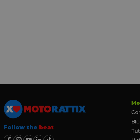
Mo
Con
Bl
Follow the
beat
Tut