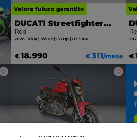
Valore futuro garantito
Va
DUCATI Streetfighter V2
Red
R
2026 | 0 km | 955 cc | 153 Hp | 112.3 Kw
2026
18.990
311
€
€
/mese
€
T