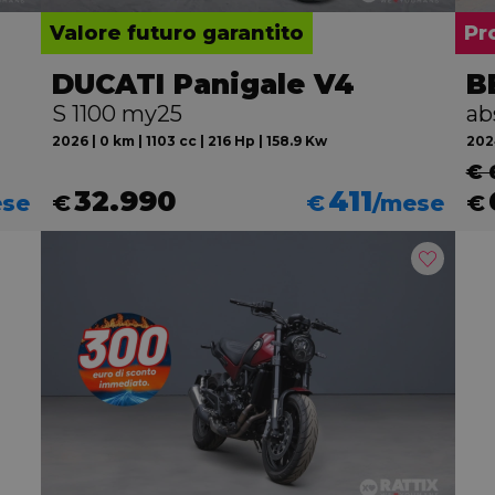
Valore futuro garantito
Pr
DUCATI Panigale V4
B
S 1100 my25
ab
2026 | 0 km | 1103 cc | 216 Hp | 158.9 Kw
2024
€ 
32.990
411
ese
€
€
/mese
€