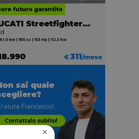
lore futuro garantito
DUCATI Streetfighter V2
ed
 | 0 km | 955 cc | 153 Hp | 112.3 Kw
18.990
311
€
/mese
Non sai quale
scegliere?
i aiuta Francesco!
Contattalo subito!
×