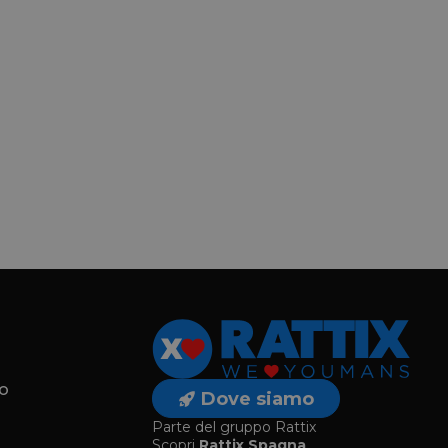
o
Dove siamo
Parte del gruppo Rattix
Scopri
Rattix Spagna