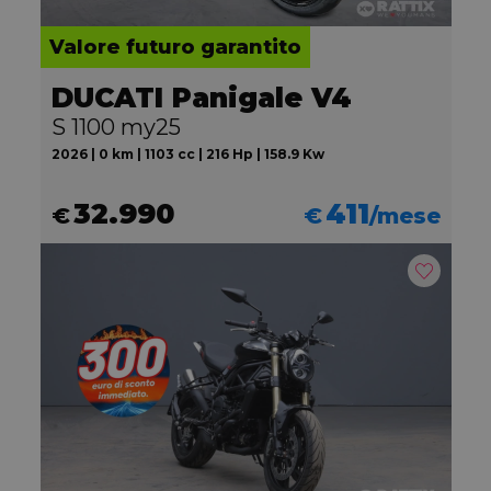
Valore futuro garantito
DUCATI Panigale V4
S 1100 my25
2026 | 0 km | 1103 cc | 216 Hp | 158.9 Kw
32.990
411
€
€
/mese