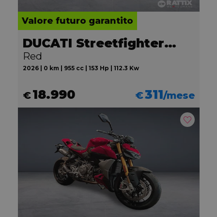
Valore futuro garantito
DUCATI Streetfighter V2
Red
2026 | 0 km | 955 cc | 153 Hp | 112.3 Kw
18.990
311
€
€
/mese