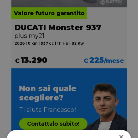
Valore futuro garantito
DUCATI Monster 937
plus my21
2026 | 0 km | 937 cc | 111 Hp | 82 Kw
13.290
225
€
€
/mese
Non sai quale
scegliere?
Ti aiuta Francesco!
Contattalo subito!
×