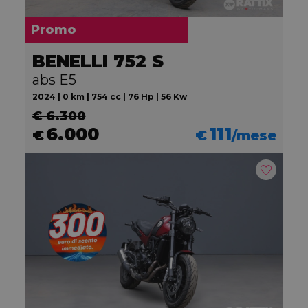
Promo
BENELLI 752 S
abs E5
2024 | 0 km | 754 cc | 76 Hp | 56 Kw
€ 6.300
6.000
111
€
€
/mese