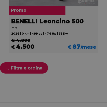
Promo
BENELLI Leoncino 500
E5
2024 | 0 km | 499 cc | 47.6 Hp | 35 Kw
€ 4.800
4.500
87
€
€
/mese
Filtra e ordina