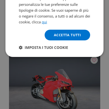
personalizza le tue preferenze sulle
tipologie di cookie. Se vuoi saperne di più
Valore futuro garantito
o negare il consenso, a tutti o ad alcuni dei
DUCATI Hypermotard V2
cookie, clicca
qui
890
2026 | 0 km | 890 cc | 120.4 Hp | 88.5 Kw
ACCETTA TUTTI
15.590
257
IMPOSTA I TUOI COOKIE
€
€
/mese