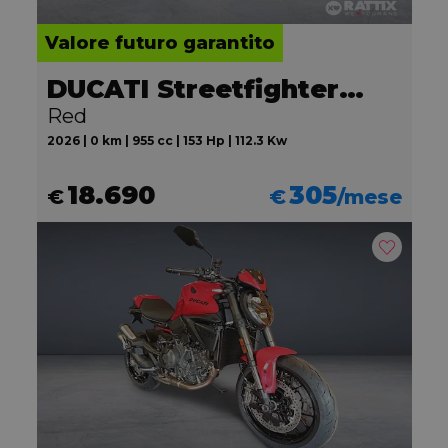
Valore futuro garantito
DUCATI Streetfighter V2
Red
2026 | 0 km | 955 cc | 153 Hp | 112.3 Kw
18.690
305
€
€
/mese