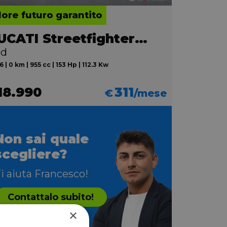
lore futuro garantito
DUCATI Streetfighter V2
ed
 | 0 km | 955 cc | 153 Hp | 112.3 Kw
18.990
311
€
/mese
Non sai quale
scegliere?
i aiuta Francesco!
Contattalo subito!
×