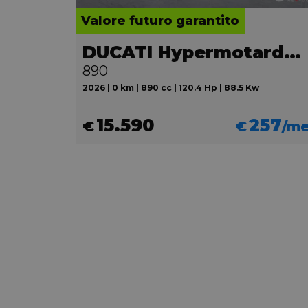
Valore futuro garantito
DUCATI Hypermotard V2
890
2026 | 0 km | 890 cc | 120.4 Hp | 88.5 Kw
15.590
257
€
€
/m