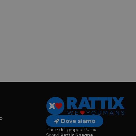
o
Dove siamo
Parte del gruppo Rattix
Scopri
Rattix Spagna