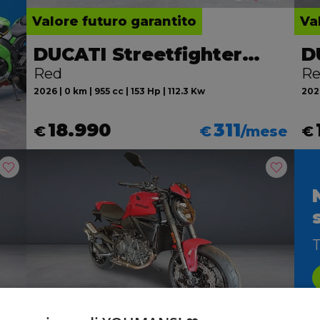
Valore futuro garantito
Va
DUCATI Streetfighter V2
Red
R
2026 | 0 km | 955 cc | 153 Hp | 112.3 Kw
2026
18.990
311
€
€
/mese
€
T