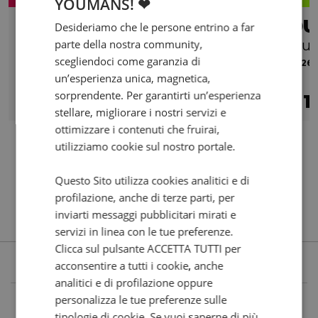
YOUMANS! ❤
HARLEY DAVIDSON Dyna Super Glide 1584
DU
Desideriamo che le persone entrino a far
parte della nostra community,
Custom abs
plu
scegliendoci come garanzia di
2013 | 47819 km | 1584 cc | 0 Hp | 0 Kw
2026 |
un’esperienza unica, magnetica,
€ 12.500
sorprendente. Per garantirti un’esperienza
12.300
210
1
€
€
/mese
€
stellare, migliorare i nostri servizi e
ottimizzare i contenuti che fruirai,
utilizziamo cookie sul nostro portale.
Questo Sito utilizza cookies analitici e di
profilazione, anche di terze parti, per
inviarti messaggi pubblicitari mirati e
servizi in linea con le tue preferenze.
Clicca sul pulsante ACCETTA TUTTI per
acconsentire a tutti i cookie, anche
analitici e di profilazione oppure
personalizza le tue preferenze sulle
tipologie di cookie. Se vuoi saperne di più