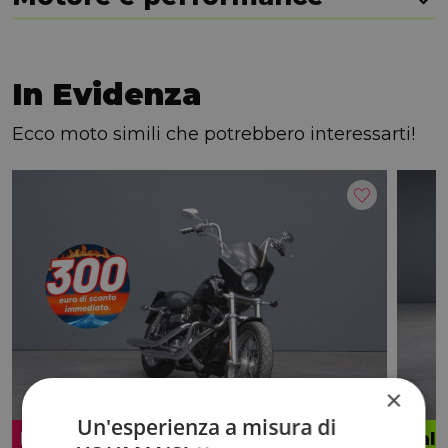
In Evidenza
Ecco moto simili che potrebbero interessarti!
×
Un'esperienza a misura di
Promo
Valo