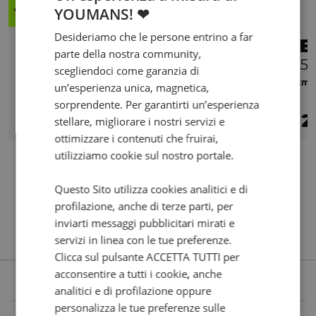
YOUMANS! ❤
Valore futuro garantito
Desideriamo che le persone entrino a far
TRIUMPH Tiger 660
PE
parte della nostra community,
Sport Abs my22
125i
scegliendoci come garanzia di
2024 | 7300 km | 660 cc | 81 Hp | 60 Kw
0 km |
un’esperienza unica, magnetica,
sorprendente. Per garantirti un’esperienza
7.890
142
2
€
€
/mese
€
stellare, migliorare i nostri servizi e
ottimizzare i contenuti che fruirai,
utilizziamo cookie sul nostro portale.
Questo Sito utilizza cookies analitici e di
profilazione, anche di terze parti, per
inviarti messaggi pubblicitari mirati e
servizi in linea con le tue preferenze.
Clicca sul pulsante ACCETTA TUTTI per
acconsentire a tutti i cookie, anche
analitici e di profilazione oppure
personalizza le tue preferenze sulle