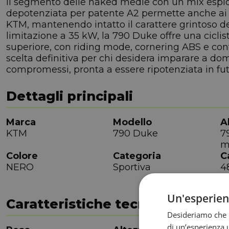
il segmento delle naked medie con un mix esplosi
depotenziata per patente A2 permette anche ai pil
KTM, mantenendo intatto il carattere grintoso del
limitazione a 35 kW, la 790 Duke offre una ciclisti
superiore, con riding mode, cornering ABS e contr
scelta definitiva per chi desidera imparare a d
compromessi, pronta a essere ripotenziata in futu
Dettagli principali
Marca
Modello
A
KTM
790 Duke
7
m
Colore
Categoria
C
NERO
Sportiva
4
Un'esperie
Caratteristiche tecniche
Desideriamo che l
di un’esperienza u