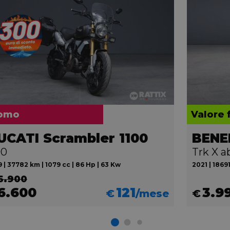
omo
Valore 
UCATI Scrambler 1100
BENE
00
Trk X a
 | 37782 km | 1079 cc | 86 Hp | 63 Kw
2021 | 18691
6.900
6.600
121
3.9
€
/mese
€