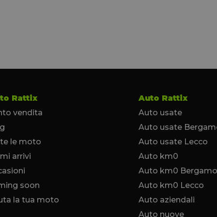
to Rattix
Auto Rattix
to vendita
Auto usate
og
Auto usate Bergam
te le moto
Auto usate Lecco
imi arrivi
Auto km0
asioni
Auto km0 Bergam
ming soon
Auto km0 Lecco
uta la tua moto
Auto aziendali
Auto nuove