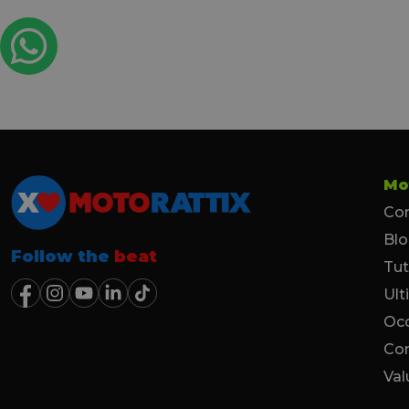
Mo
Con
Bl
Follow the
beat
Tut
Ult
Occ
Co
Val