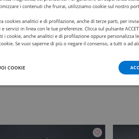
alvole
ttimizzare i contenuti che fruirai, utilizziamo cookie sul nostro port
za cookies analitici e di profilazione, anche di terze parti, per invi
i e servizi in linea con le tue preferenze. Clicca sul pulsante ACC
ti i cookie, anche analitici e di profilazione oppure personalizza l
 cookie. Se vuoi saperne di più o negare il consenso, a tutti o ad al
arce
Regime
9000
otenza
Avviamento
5 kw
Elettrico
UOI COOKIE
ACC