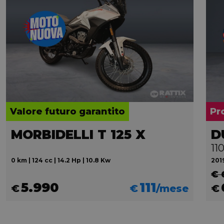
Valore futuro garantito
Pr
MORBIDELLI T 125 X
D
11
0 km | 124 cc | 14.2 Hp | 10.8 Kw
2019
€ 
5.990
111
€
€
/mese
€