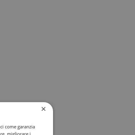
×
oci come garanzia
re, migliorare i