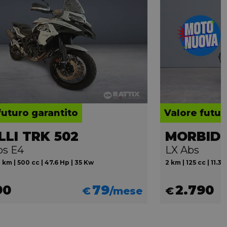
futuro garantito
Valore futur
LLI TRK 502
MORBIDEL
bs E4
LX Abs
 km | 500 cc | 47.6 Hp | 35 Kw
2 km | 125 cc | 11.3
90
79
2.790
€
/mese
€