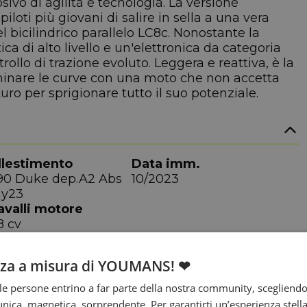
vo di agilità e tecnologia. La versione
oti più giovani di salire in sella a una vera
 bicilindrico parallelo LC8c. Nonostante la
ca di alto livello e un'elettronica da categoria
ollo di trazione evoluto. Leggera e reattiva, è la
ominare le curve con una moto che non accetta
ro per sprigionare tutto il suo potenziale.
llestimento
Data imm.
90 Duke dep.A2 Abs
10/2023
y23
avalli motore
8 cv
nza a misura di YOUMANS! ❤
e persone entrino a far parte della nostra community, scegliend
nica, magnetica, sorprendente. Per garantirti un’esperienza stella