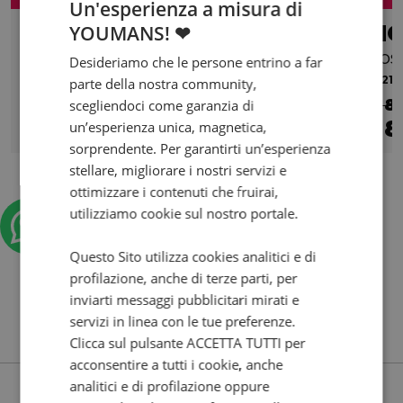
Un'esperienza a misura di
HONDA CB 500 F
MO
YOUMANS! ❤
Abs my22
Abs
Desideriamo che le persone entrino a far
2023 | 2995 km | 471 cc | 48 Hp | 35 Kw
2021 |
parte della nostra community,
€ 5.290
€ 8
scegliendoci come garanzia di
4.990
96
8
un’esperienza unica, magnetica,
€
€
/mese
€
sorprendente. Per garantirti un’esperienza
stellare, migliorare i nostri servizi e
ottimizzare i contenuti che fruirai,
utilizziamo cookie sul nostro portale.
Questo Sito utilizza cookies analitici e di
profilazione, anche di terze parti, per
inviarti messaggi pubblicitari mirati e
servizi in linea con le tue preferenze.
Clicca sul pulsante ACCETTA TUTTI per
acconsentire a tutti i cookie, anche
analitici e di profilazione oppure