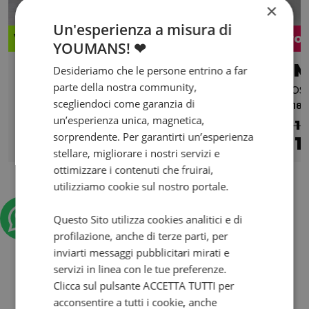
×
Un'esperienza a misura di
Valore futuro garantito
Pro
YOUMANS! ❤
DUCATI Monster 821
BM
Desideriamo che le persone entrino a far
parte della nostra community,
Dark my14
Abs
scegliendoci come garanzia di
2015 | 38852 km | 821 cc | 112 Hp | 82 Kw
2018 |
un’esperienza unica, magnetica,
€ 11
sorprendente. Per garantirti un’esperienza
5.690
108
1
€
€
/mese
€
stellare, migliorare i nostri servizi e
ottimizzare i contenuti che fruirai,
utilizziamo cookie sul nostro portale.
Questo Sito utilizza cookies analitici e di
profilazione, anche di terze parti, per
inviarti messaggi pubblicitari mirati e
servizi in linea con le tue preferenze.
Clicca sul pulsante ACCETTA TUTTI per
acconsentire a tutti i cookie, anche