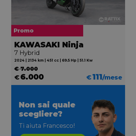
Promo
KAWASAKI Ninja
7 Hybrid
2024 | 2134 km | 451 cc | 69.5 Hp | 51.1 Kw
€ 7.000
6.000
111
€
€
/mese
Non sai quale
scegliere?
Ti aiuta Francesco!