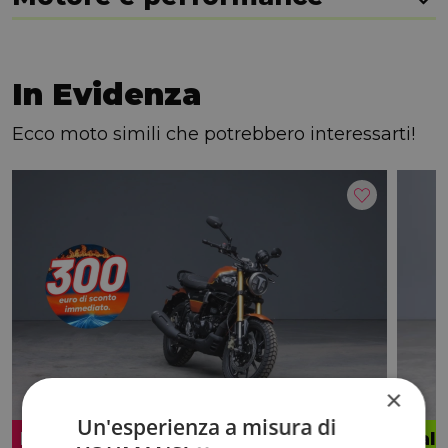
In Evidenza
Ecco moto simili che potrebbero interessarti!
×
Un'esperienza a misura di
Promo
Valo