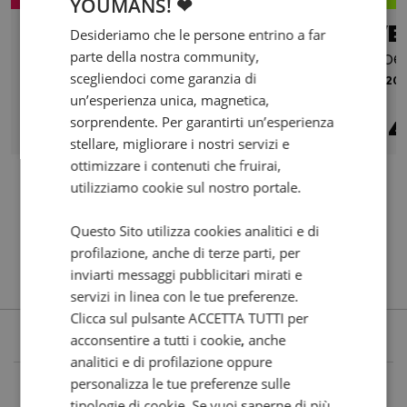
YOUMANS! ❤
TVS MOTOR Ronin 250
VE
Desideriamo che le persone entrino a far
parte della nostra community,
Abs
hpe
scegliendoci come garanzia di
3 km | 225 cc | 20.1 Hp | 14.8 Kw
2020 |
un’esperienza unica, magnetica,
€ 3.800
sorprendente. Per garantirti un’esperienza
3.500
71
4
€
€
/mese
€
stellare, migliorare i nostri servizi e
ottimizzare i contenuti che fruirai,
utilizziamo cookie sul nostro portale.
Questo Sito utilizza cookies analitici e di
profilazione, anche di terze parti, per
inviarti messaggi pubblicitari mirati e
servizi in linea con le tue preferenze.
Clicca sul pulsante ACCETTA TUTTI per
acconsentire a tutti i cookie, anche
analitici e di profilazione oppure
personalizza le tue preferenze sulle
tipologie di cookie. Se vuoi saperne di più