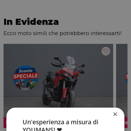
In Evidenza
Ecco moto simili che potrebbero interessarti!
×
Un'esperienza a misura di
Promo
Pro
YOUMANS! ❤