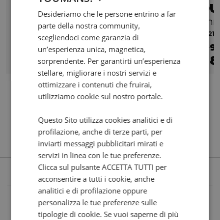
DUCATI Multistrada V2 890
DU
Desideriamo che le persone entrino a far
S Red
Ann
parte della nostra community,
2025 | 6984 km | 890 cc | 115.6 Hp | 85 Kw
2021 |
scegliendoci come garanzia di
€ 17.900
€ 9
un’esperienza unica, magnetica,
16.900
277
8
€
€
/mese
€
sorprendente. Per garantirti un’esperienza
stellare, migliorare i nostri servizi e
ottimizzare i contenuti che fruirai,
utilizziamo cookie sul nostro portale.
Questo Sito utilizza cookies analitici e di
profilazione, anche di terze parti, per
inviarti messaggi pubblicitari mirati e
servizi in linea con le tue preferenze.
Clicca sul pulsante ACCETTA TUTTI per
acconsentire a tutti i cookie, anche
analitici e di profilazione oppure
personalizza le tue preferenze sulle
tipologie di cookie. Se vuoi saperne di più