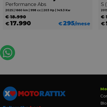
Performance Abs
S 
2025 | 1660 km | 998 cc | 203 Hp | 149.3 Kw
2015
€ 18.990
€ 
17.990
295
€
€
/mese
€
Mo
Con
Bl