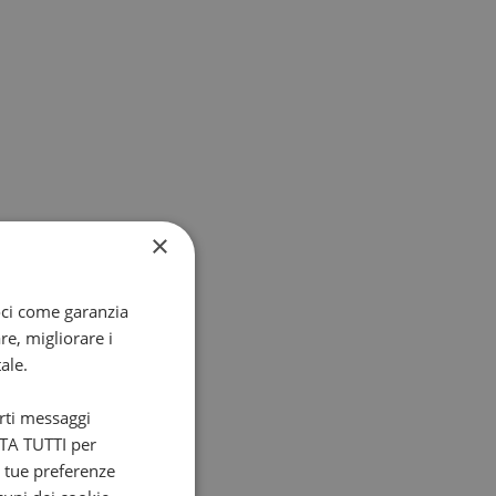
×
oci come garanzia
re, migliorare i
ale.
arti messaggi
ETTA TUTTI per
e tue preferenze