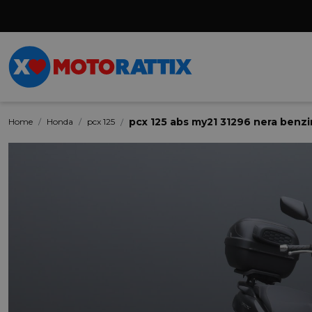
pcx 125 abs my21 31296 nera benzi
Home
Honda
pcx 125