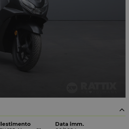
llestimento
Data imm.