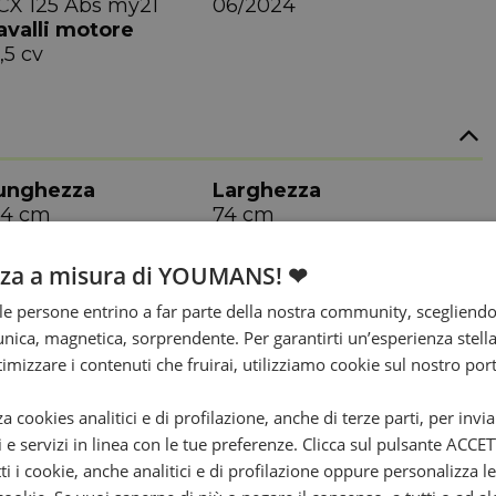
CX 125 Abs my21
06/2024
avalli motore
,5 cv
unghezza
Larghezza
94 cm
74 cm
nza a misura di YOUMANS! ❤
e persone entrino a far parte della nostra community, scegliend
nica, magnetica, sorprendente. Per garantirti un’esperienza stella
ttimizzare i contenuti che fruirai, utilizziamo cookie sul nostro port
egime
Coppia max
za cookies analitici e di profilazione, anche di terze parti, per invi
750
11.8/6500
i e servizi in linea con le tue preferenze. Clicca sul pulsante ACC
vviamento
Raffreddamento
ti i cookie, anche analitici e di profilazione oppure personalizza l
ettrico
Liquido