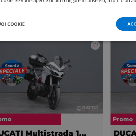
 cookie. Se vuoi saperne di più o negare il consenso, a tutti o ad al
UOI COOKIE
ACC
omo
Promo
DUCATI Multistrada 1200
DUCA