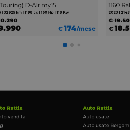
(Touring) D-Air my15
 | 32925 km | 1198 cc | 160 Hp | 118 Kw
2023 | 21451
10.290
€ 19.5
9.990
174
18.
€
/mese
€
to Rattix
Auto Rattix
to vendita
Auto usate
og
Auto usate Bergam