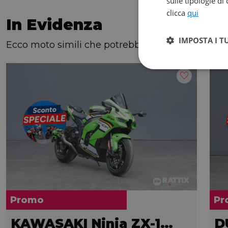
sulle tipologie di
clicca
qui
In Evidenza
IMPOSTA I T
Ecco moto simili che potrebbero interessarti!
Promo
Pr
KAWASAKI Ninja ZX-10R