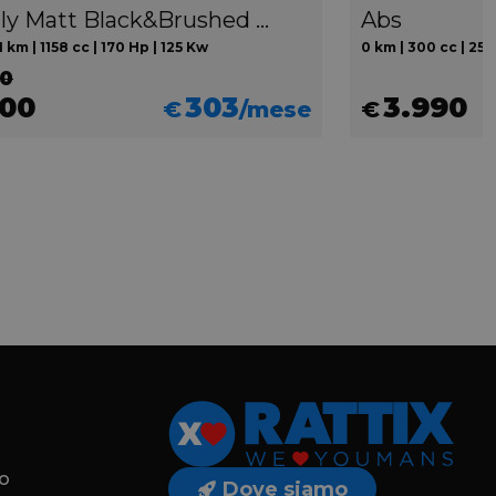
1160 Rally Matt Black&Brushed Aluminium Full Adventure my23
Abs
 km | 1158 cc | 170 Hp | 125 Kw
0 km | 300 cc | 25.
00
500
303
3.990
€
/mese
€
o
Dove siamo