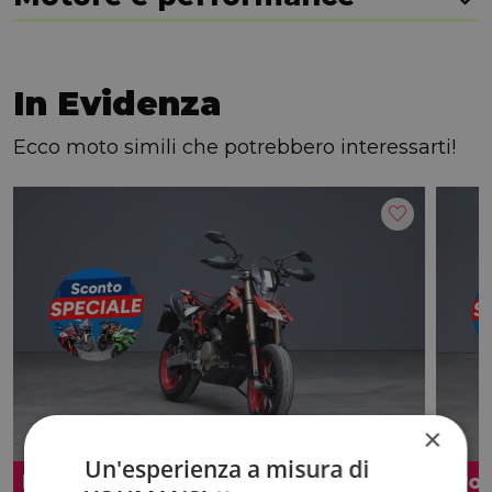
In Evidenza
Ecco moto simili che potrebbero interessarti!
×
Un'esperienza a misura di
Promo
Pro