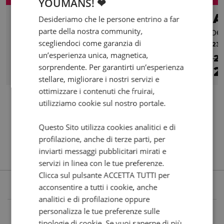
YOUMANS! ❤
DUCATI Hypermotard 698 Mono
Desideriamo che le persone entrino a far
parte della nostra community,
RVE
scegliendoci come garanzia di
2024 | 12686 km | 659 cc | 77.5 Hp | 57 Kw
2023 |
un’esperienza unica, magnetica,
€ 10.900
€ 2
sorprendente. Per garantirti un’esperienza
9.900
174
2
€
€
/mese
€
stellare, migliorare i nostri servizi e
ottimizzare i contenuti che fruirai,
utilizziamo cookie sul nostro portale.
Questo Sito utilizza cookies analitici e di
profilazione, anche di terze parti, per
inviarti messaggi pubblicitari mirati e
servizi in linea con le tue preferenze.
Clicca sul pulsante ACCETTA TUTTI per
acconsentire a tutti i cookie, anche
analitici e di profilazione oppure
personalizza le tue preferenze sulle
tipologie di cookie. Se vuoi saperne di più