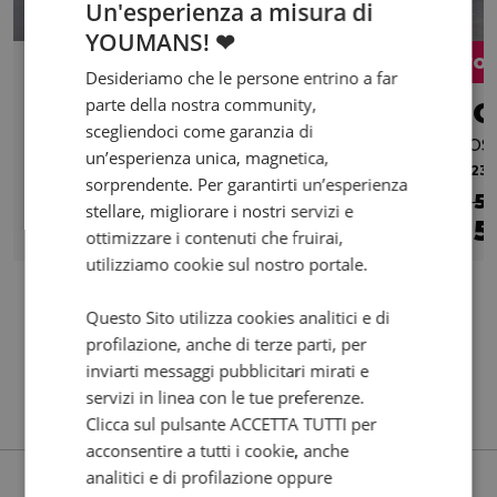
Un'esperienza a misura di
YOUMANS! ❤
Pro
Desideriamo che le persone entrino a far
parte della nostra community,
PEUGEOT Tweet 125
HO
scegliendoci come garanzia di
125i FL Top Case E5+
Abs
un’esperienza unica, magnetica,
0 km | 124 cc | 11.4 Hp | 8.4 Kw
2023 |
sorprendente. Per garantirti un’esperienza
€ 5
stellare, migliorare i nostri servizi e
2.549
5
€
€
ottimizzare i contenuti che fruirai,
utilizziamo cookie sul nostro portale.
Questo Sito utilizza cookies analitici e di
profilazione, anche di terze parti, per
inviarti messaggi pubblicitari mirati e
servizi in linea con le tue preferenze.
Clicca sul pulsante ACCETTA TUTTI per
acconsentire a tutti i cookie, anche
analitici e di profilazione oppure