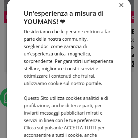
×
Un'esperienza a misura di
Promo
Pro
YOUMANS! ❤
VESPA Vespa Primavera 125
BE
Desideriamo che le persone entrino a far
parte della nostra community,
S Abs E5
abs
scegliendoci come garanzia di
0 km | 124 cc | 11 Hp | 8.1 Kw
2024 |
un’esperienza unica, magnetica,
€ 5.190
€ 4
sorprendente. Per garantirti un’esperienza
4.890
94
3
€
€
/mese
€
stellare, migliorare i nostri servizi e
ottimizzare i contenuti che fruirai,
utilizziamo cookie sul nostro portale.
Questo Sito utilizza cookies analitici e di
profilazione, anche di terze parti, per
inviarti messaggi pubblicitari mirati e
servizi in linea con le tue preferenze.
Clicca sul pulsante ACCETTA TUTTI per
acconsentire a tutti i cookie, anche