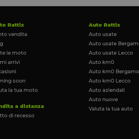
to Rattix
Auto Rattix
to vendita
Auto usate
og
Auto usate Bergam
te le moto
Auto usate Lecco
imi arrivi
Auto km0
asioni
Auto km0 Bergam
ming soon
Auto km0 Lecco
uta la tua moto
Auto aziendali
Auto nuove
ndita a distanza
Valuta la tua auto
itto di recesso