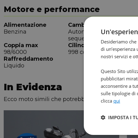
Motore e performance
Alimentazione
Cambio
M
Un'esperie
Benzina
Automatico
6
sequenziale
Desideriamo che l
Coppia max
Cilindrata
P
di un’esperienza u
98/6000
998 cc
7
nostri servizi e o
Raffreddamento
Liquido
Questo Sito utiliz
pubblicitari mirat
In Evidenza
acconsentire a tut
sulle tipologie di
Ecco moto simili che potrebbero interessarti!
clicca
qui
IMPOSTA I T