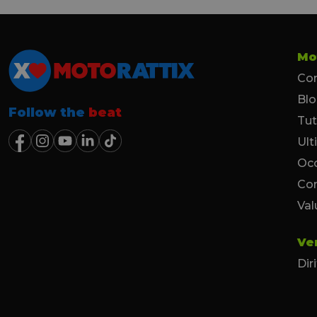
Mo
Con
Bl
Follow the
beat
Tut
Ult
Occ
Co
Val
Ve
Dir