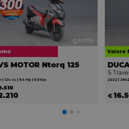
omo
Valore 
VS MOTOR Ntorq 125
S Trav
 | 124 cc | 9.4 Hp | 6.9 Kw
2022 | 2642
2.510
2.210
16.
€