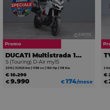
Promo
Pr
DUCATI Multistrada 1200
T
S (Touring) D-Air my15
2015 | 32925 km | 1198 cc | 160 Hp | 118 Kw
2 km
€ 10.290
€ 
9.990
174
€
€
/mese
€