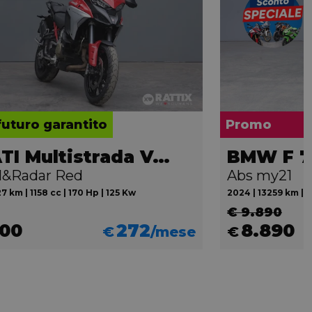
futuro garantito
Promo
DUCATI Multistrada V4 1160
BMW F 7
el&Radar Red
Abs my21
7 km | 1158 cc | 170 Hp | 125 Kw
2024 | 13259 km | 8
€ 9.890
500
272
8.890
€
/mese
€