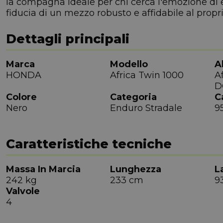
la compagna ideale per chi cerca l'emozione di e
fiducia di un mezzo robusto e affidabile al propri
Dettagli principali
Marca
Modello
A
HONDA
Africa Twin 1000
A
D
Colore
Categoria
C
Nero
Enduro Stradale
9
Caratteristiche tecniche
Massa In Marcia
Lunghezza
L
242 kg
233 cm
9
Valvole
4