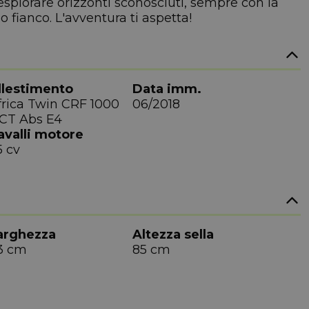
splorare orizzonti sconosciuti, sempre con la
o fianco. L'avventura ti aspetta!
llestimento
Data imm.
frica Twin CRF 1000
06/2018
CT Abs E4
avalli motore
5 cv
arghezza
Altezza sella
3 cm
85 cm