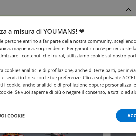
arce
Regime
nza a misura di YOUMANS! ❤
7500
e persone entrino a far parte della nostra community, scegliend
otenza
Avviamento
nica, magnetica, sorprendente. Per garantirti un’esperienza stella
0 kw
Elettrico
ttimizzare i contenuti che fruirai, utilizziamo cookie sul nostro port
za cookies analitici e di profilazione, anche di terze parti, per invi
i e servizi in linea con le tue preferenze. Clicca sul pulsante ACC
ti i cookie, anche analitici e di profilazione oppure personalizza l
 cookie. Se vuoi saperne di più o negare il consenso, a tutti o ad al
UOI COOKIE
ACC