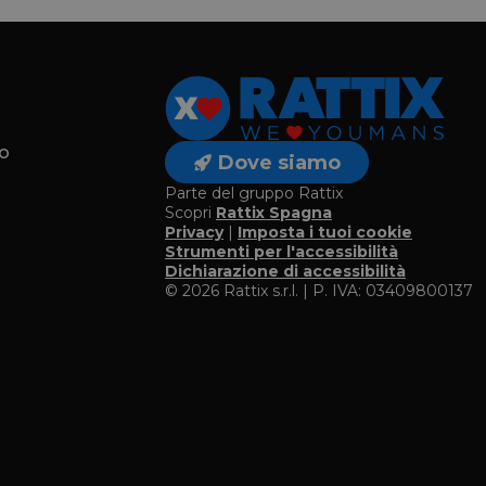
o
Dove siamo
Parte del gruppo Rattix
Scopri
Rattix Spagna
Privacy
|
Imposta i tuoi cookie
o
Strumenti per l'accessibilità
Dichiarazione di accessibilità
© 2026 Rattix s.r.l. | P. IVA: 03409800137