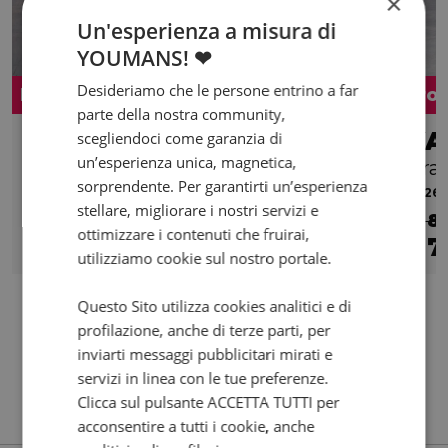
×
Un'esperienza a misura di
YOUMANS! ❤
Desideriamo che le persone entrino a far
Promo
Pro
parte della nostra community,
DUCATI Multistrada 1260
KA
scegliendoci come garanzia di
un’esperienza unica, magnetica,
1260
Gra
sorprendente. Per garantirti un’esperienza
2018 | 62794 km | 1262 cc | 158 Hp | 116.2 Kw
2026 |
stellare, migliorare i nostri servizi e
€ 11.300
€ 8
ottimizzare i contenuti che fruirai,
11.000
190
7
€
€
/mese
€
utilizziamo cookie sul nostro portale.
Questo Sito utilizza cookies analitici e di
profilazione, anche di terze parti, per
inviarti messaggi pubblicitari mirati e
servizi in linea con le tue preferenze.
Clicca sul pulsante ACCETTA TUTTI per
acconsentire a tutti i cookie, anche