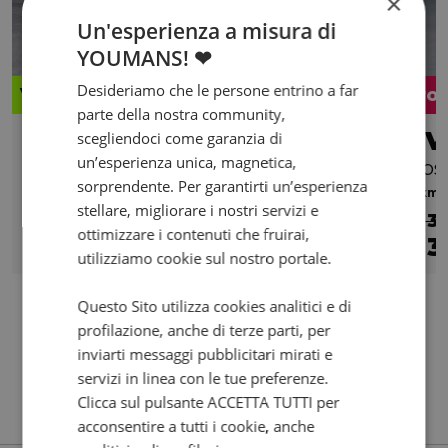
×
Un'esperienza a misura di
YOUMANS! ❤
Desideriamo che le persone entrino a far
Valore futuro garantito
Pro
parte della nostra community,
WOTTAN MOTOR GT2 300
TV
scegliendoci come garanzia di
un’esperienza unica, magnetica,
Abs
Abs
sorprendente. Per garantirti un’esperienza
0 km | 278 cc | 26.5 Hp | 19.5 Kw
0 km |
stellare, migliorare i nostri servizi e
€ 3
ottimizzare i contenuti che fruirai,
4.290
85
3
€
€
/mese
€
utilizziamo cookie sul nostro portale.
Questo Sito utilizza cookies analitici e di
profilazione, anche di terze parti, per
inviarti messaggi pubblicitari mirati e
servizi in linea con le tue preferenze.
Clicca sul pulsante ACCETTA TUTTI per
acconsentire a tutti i cookie, anche