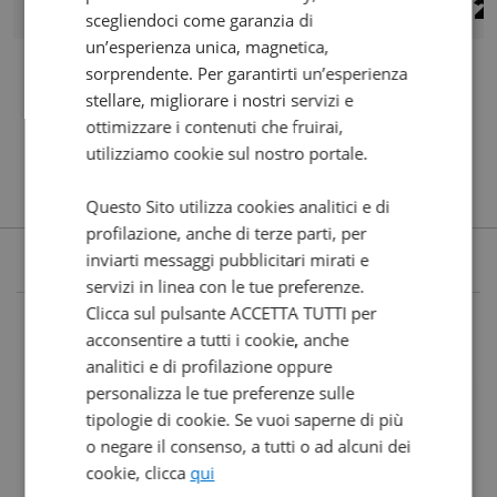
10.290
180
2
€
€
/mese
€
scegliendoci come garanzia di
un’esperienza unica, magnetica,
sorprendente. Per garantirti un’esperienza
stellare, migliorare i nostri servizi e
ottimizzare i contenuti che fruirai,
utilizziamo cookie sul nostro portale.
Questo Sito utilizza cookies analitici e di
profilazione, anche di terze parti, per
inviarti messaggi pubblicitari mirati e
servizi in linea con le tue preferenze.
Clicca sul pulsante ACCETTA TUTTI per
acconsentire a tutti i cookie, anche
analitici e di profilazione oppure
personalizza le tue preferenze sulle
tipologie di cookie. Se vuoi saperne di più
o negare il consenso, a tutti o ad alcuni dei
cookie, clicca
qui