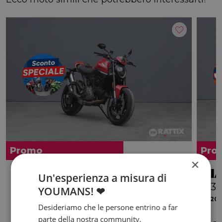
Promo
Pro
×
DUCATI Monster 937
PI
Un'esperienza a misura di
plus my21
S 3v
YOUMANS! ❤
2025 | 3 km | 937 cc | 111 Hp | 82 Kw
2020 |
Desideriamo che le persone entrino a far
€ 11.290
parte della nostra community,