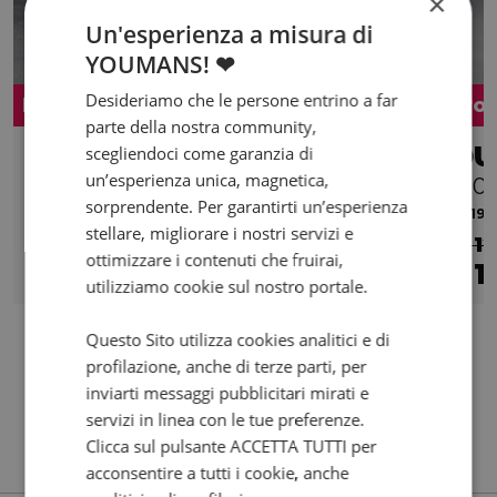
×
Un'esperienza a misura di
YOUMANS! ❤
Desideriamo che le persone entrino a far
Promo
Pro
parte della nostra community,
KSR MOTO
DU
scegliendoci come garanzia di
un’esperienza unica, magnetica,
Quip 50
120
sorprendente. Per garantirti un’esperienza
2021 | 5000 km | 50 cc | 2.9 Hp | 2.1 Kw
2019 |
stellare, migliorare i nostri servizi e
€ 1.890
€ 1
ottimizzare i contenuti che fruirai,
1.590
1
€
€
utilizziamo cookie sul nostro portale.
Questo Sito utilizza cookies analitici e di
profilazione, anche di terze parti, per
inviarti messaggi pubblicitari mirati e
servizi in linea con le tue preferenze.
Clicca sul pulsante ACCETTA TUTTI per
acconsentire a tutti i cookie, anche