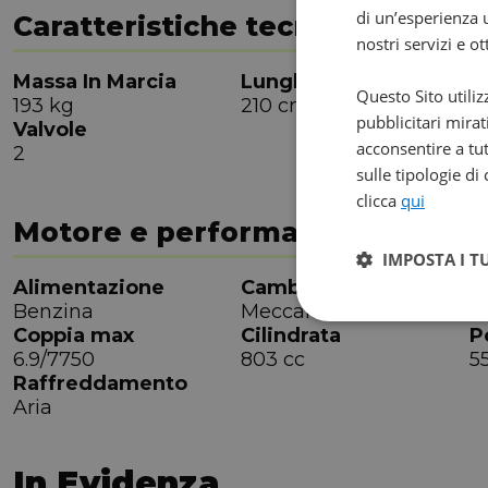
di un’esperienza u
Caratteristiche tecniche
nostri servizi e o
Massa In Marcia
Lunghezza
L
Questo Sito utiliz
193 kg
210 cm
8
pubblicitari mirat
Valvole
acconsentire a tut
2
sulle tipologie di
clicca
qui
Motore e performance
IMPOSTA I T
Alimentazione
Cambio
M
Benzina
Meccanico
6
Coppia max
Cilindrata
P
6.9/7750
803 cc
5
Raffreddamento
Aria
In Evidenza