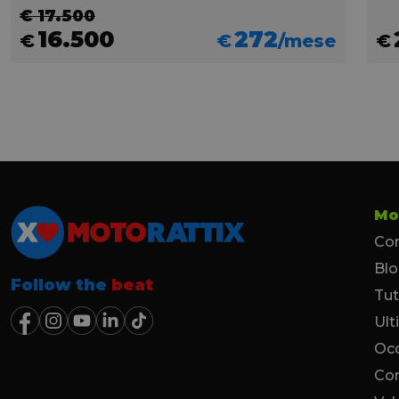
€ 17.500
16.500
272
€
€
/mese
€
Mo
Con
Bl
Follow the
beat
Tut
Ult
Occ
Co