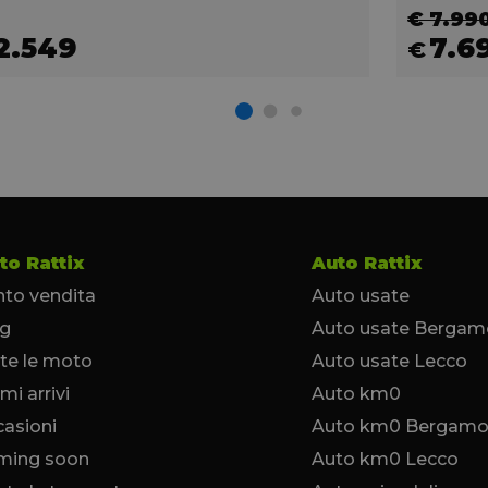
€ 7.99
2.549
7.6
€
to Rattix
Auto Rattix
to vendita
Auto usate
og
Auto usate Bergam
te le moto
Auto usate Lecco
imi arrivi
Auto km0
asioni
Auto km0 Bergam
ming soon
Auto km0 Lecco