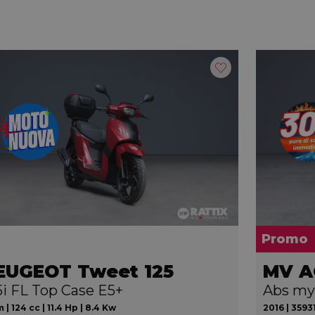
Promo
EUGEOT Tweet 125
5i FL Top Case E5+
Abs my
 | 124 cc | 11.4 Hp | 8.4 Kw
2016 | 35931