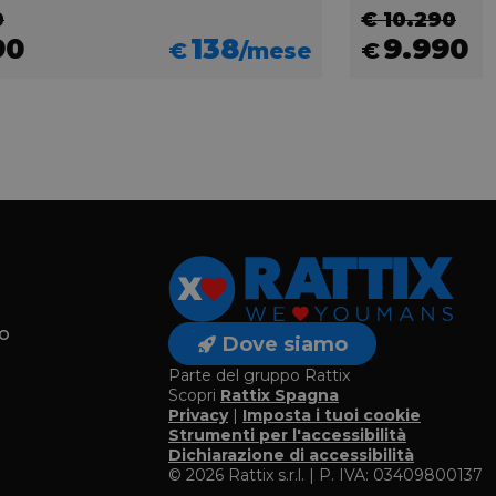
0
€ 10.290
90
138
9.990
€
/mese
€
o
Dove siamo
Parte del gruppo Rattix
Scopri
Rattix Spagna
Privacy
|
Imposta i tuoi cookie
o
Strumenti per l'accessibilità
Dichiarazione di accessibilità
© 2026 Rattix s.r.l. | P. IVA: 03409800137