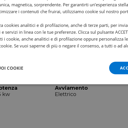
nica, magnetica, sorprendente. Per garantirti un’esperienza stella
ttimizzare i contenuti che fruirai, utilizziamo cookie sul nostro port
arghezza
Altezza sella
za cookies analitici e di profilazione, anche di terze parti, per invi
5 cm
79 cm
i e servizi in linea con le tue preferenze. Clicca sul pulsante ACC
ti i cookie, anche analitici e di profilazione oppure personalizza l
 cookie. Se vuoi saperne di più o negare il consenso, a tutti o ad al
UOI COOKIE
ACC
arce
Regime
8250
otenza
Avviamento
5 kw
Elettrico