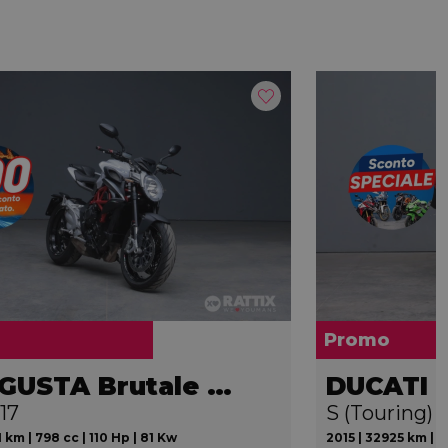
Promo
MV AGUSTA Brutale 800
17
S (Touring) 
 km | 798 cc | 110 Hp | 81 Kw
2015 | 32925 km | 1