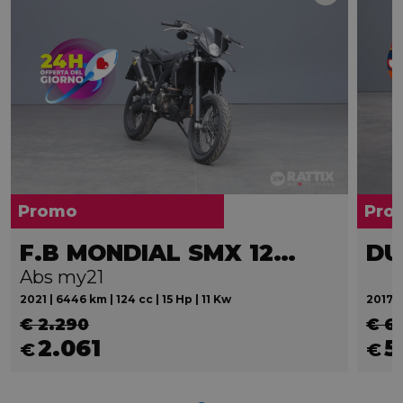
Promo
Pro
F.B MONDIAL SMX 125 Motard
Abs my21
2021 | 6446 km | 124 cc | 15 Hp | 11 Kw
2017 |
€ 2.290
€ 6
2.061
5
€
€