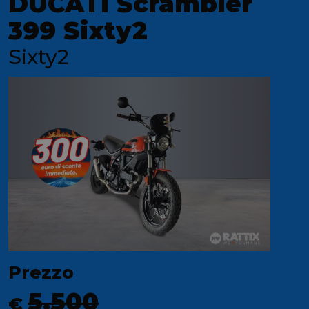
DUCATI Scrambler
399 Sixty2
Sixty2
Prezzo
5.500
€