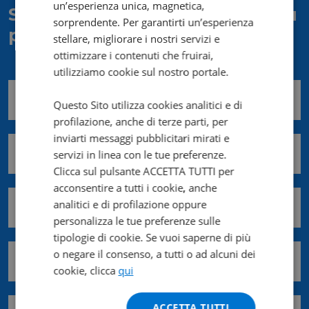
un’esperienza unica, magnetica,
Scrivici e ti risponderemo al più
sorprendente. Per garantirti un’esperienza
presto!
stellare, migliorare i nostri servizi e
ottimizzare i contenuti che fruirai,
utilizziamo cookie sul nostro portale.
Nome *
Questo Sito utilizza cookies analitici e di
profilazione, anche di terze parti, per
inviarti messaggi pubblicitari mirati e
Cognome *
servizi in linea con le tue preferenze.
Clicca sul pulsante ACCETTA TUTTI per
acconsentire a tutti i cookie, anche
analitici e di profilazione oppure
Email *
personalizza le tue preferenze sulle
tipologie di cookie. Se vuoi saperne di più
o negare il consenso, a tutti o ad alcuni dei
Cellulare *
cookie, clicca
qui
ACCETTA TUTTI
Regione *