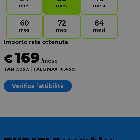
mesi
mesi
mesi
60
72
84
mesi
mesi
mesi
Importo rata ottenuta
169
€
/mese
TAN 7,95% | TAEG MAX 10,45%
Verifica fattibilità