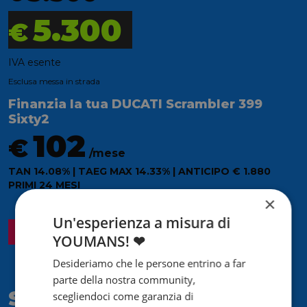
5.300
€
IVA esente
Esclusa messa in strada
Finanzia la tua DUCATI Scrambler 399
Sixty2
102
€
/mese
TAN 14.08% | TAEG MAX 14.33% | ANTICIPO € 1.880
PRIMI 24 MESI
×
Un'esperienza a misura di
Questo modello va a ruba
Riserva ora!
YOUMANS! ❤
Desideriamo che le persone entrino a far
parte della nostra community,
Sei interessato?
scegliendoci come garanzia di