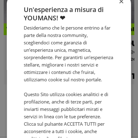
×
Un'esperienza a misura di
YOUMANS! ❤
Desideriamo che le persone entrino a far
Valore futuro garantito
Valo
parte della nostra community,
DUCATI Monster 821
scegliendoci come garanzia di
un’esperienza unica, magnetica,
Dark my14
Red
sorprendente. Per garantirti un’esperienza
2015 | 38852 km | 821 cc | 112 Hp | 82 Kw
2026 |
stellare, migliorare i nostri servizi e
ottimizzare i contenuti che fruirai,
5.690
108
1
€
€
/mese
€
utilizziamo cookie sul nostro portale.
Questo Sito utilizza cookies analitici e di
profilazione, anche di terze parti, per
inviarti messaggi pubblicitari mirati e
servizi in linea con le tue preferenze.
Clicca sul pulsante ACCETTA TUTTI per
acconsentire a tutti i cookie, anche