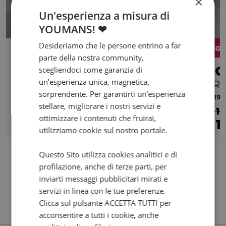
×
Un'esperienza a misura di
YOUMANS! ❤
Desideriamo che le persone entrino a far
Pro
parte della nostra community,
SWM SM 125
scegliendoci come garanzia di
un’esperienza unica, magnetica,
R my19
CRF
sorprendente. Per garantirti un’esperienza
2023 | 20000 km | 124 cc | 15 Hp | 11 Kw
2019 |
stellare, migliorare i nostri servizi e
€ 1
ottimizzare i contenuti che fruirai,
2.490
1
€
€
utilizziamo cookie sul nostro portale.
Questo Sito utilizza cookies analitici e di
profilazione, anche di terze parti, per
inviarti messaggi pubblicitari mirati e
servizi in linea con le tue preferenze.
Clicca sul pulsante ACCETTA TUTTI per
acconsentire a tutti i cookie, anche