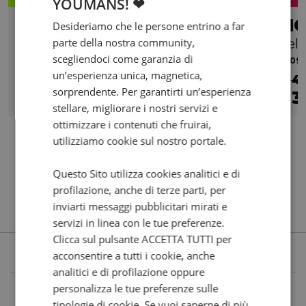
YOUMANS! ❤
HONDA NC 700x
Desideriamo che le persone entrino a far
parte della nostra community,
Vel
scegliendoci come garanzia di
2013 | 52683 km | 670 cc | 47.6 Hp | 35 Kw
2009 |
un’esperienza unica, magnetica,
€ 4
sorprendente. Per garantirti un’esperienza
3.290
69
3
€
€
/mese
€
stellare, migliorare i nostri servizi e
ottimizzare i contenuti che fruirai,
utilizziamo cookie sul nostro portale.
Questo Sito utilizza cookies analitici e di
profilazione, anche di terze parti, per
inviarti messaggi pubblicitari mirati e
servizi in linea con le tue preferenze.
Clicca sul pulsante ACCETTA TUTTI per
acconsentire a tutti i cookie, anche
analitici e di profilazione oppure
personalizza le tue preferenze sulle
tipologie di cookie. Se vuoi saperne di più