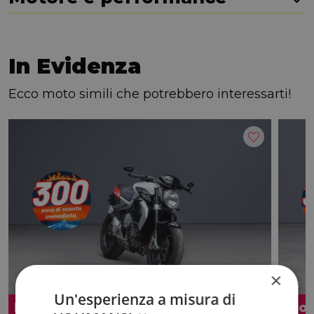
In Evidenza
Ecco moto simili che potrebbero interessarti!
×
Un'esperienza a misura di
Promo
Pro