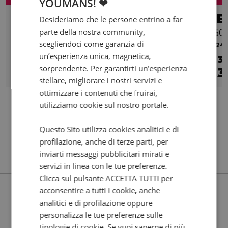
YOUMANS! ❤
MV AGUSTA Brutale 800
BE
Desideriamo che le persone entrino a far
parte della nostra community,
EAS
250
scegliendoci come garanzia di
2014 | 23150 km | 798 cc | 110 Hp | 81 Kw
2024 |
un’esperienza unica, magnetica,
€ 6.500
€ 3
sorprendente. Per garantirti un’esperienza
6.200
115
3
€
€
/mese
€
stellare, migliorare i nostri servizi e
ottimizzare i contenuti che fruirai,
utilizziamo cookie sul nostro portale.
Questo Sito utilizza cookies analitici e di
profilazione, anche di terze parti, per
inviarti messaggi pubblicitari mirati e
servizi in linea con le tue preferenze.
Clicca sul pulsante ACCETTA TUTTI per
acconsentire a tutti i cookie, anche
analitici e di profilazione oppure
personalizza le tue preferenze sulle
tipologie di cookie. Se vuoi saperne di più