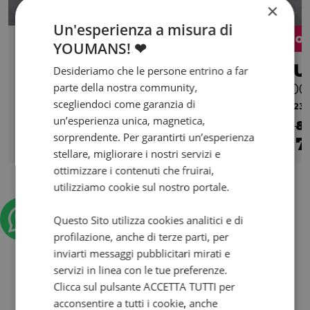
×
Un'esperienza a misura di
Pro
YOUMANS! ❤
SWM SM 125
SU
Desideriamo che le persone entrino a far
parte della nostra community,
R my19
800
scegliendoci come garanzia di
2023 | 20000 km | 124 cc | 15 Hp | 11 Kw
2023 |
un’esperienza unica, magnetica,
€ 8
sorprendente. Per garantirti un’esperienza
2.490
7
€
€
stellare, migliorare i nostri servizi e
ottimizzare i contenuti che fruirai,
utilizziamo cookie sul nostro portale.
Questo Sito utilizza cookies analitici e di
profilazione, anche di terze parti, per
inviarti messaggi pubblicitari mirati e
servizi in linea con le tue preferenze.
Clicca sul pulsante ACCETTA TUTTI per
acconsentire a tutti i cookie, anche