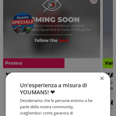
Promo
Valo
YAMAHA YZF R7 690
YA
×
dep.A2 Abs my22
Abs
Un'esperienza a misura di
2023 | 1192 km | 689 cc | 47.6 Hp | 35 Kw
2020 |
YOUMANS! ❤
€ 8.900
Desideriamo che le persone entrino a far
7.900
142
8
€
€
/mese
€
parte della nostra community,
scegliendoci come garanzia di