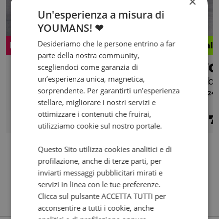
×
Un'esperienza a misura di
YOUMANS! ❤
Desideriamo che le persone entrino a far
Promo
Valo
parte della nostra community,
BENELLI BN 302
VO
scegliendoci come garanzia di
un’esperienza unica, magnetica,
abs
c/b
sorprendente. Per garantirti un’esperienza
2020 | 12491 km | 300 cc | 38.1 Hp | 28 Kw
2024 |
stellare, migliorare i nostri servizi e
ottimizzare i contenuti che fruirai,
2.800
62
7
€
€
/mese
€
utilizziamo cookie sul nostro portale.
Questo Sito utilizza cookies analitici e di
profilazione, anche di terze parti, per
inviarti messaggi pubblicitari mirati e
servizi in linea con le tue preferenze.
Clicca sul pulsante ACCETTA TUTTI per
acconsentire a tutti i cookie, anche